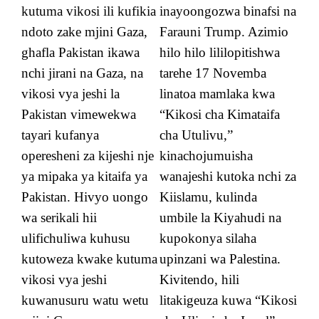
kutuma vikosi ili kufikia
inayoongozwa binafsi na
ndoto zake mjini Gaza,
Farauni Trump. Azimio
ghafla Pakistan ikawa
hilo hilo lililopitishwa
nchi jirani na Gaza, na
tarehe 17 Novemba
vikosi vya jeshi la
linatoa mamlaka kwa
Pakistan vimewekwa
“Kikosi cha Kimataifa
tayari kufanya
cha Utulivu,”
operesheni za kijeshi nje
kinachojumuisha
ya mipaka ya kitaifa ya
wanajeshi kutoka nchi za
Pakistan. Hivyo uongo
Kiislamu, kulinda
wa serikali hii
umbile la Kiyahudi na
ulifichuliwa kuhusu
kupokonya silaha
kutoweza kwake kutuma
upinzani wa Palestina.
vikosi vya jeshi
Kivitendo, hili
kuwanusuru watu wetu
litakigeuza kuwa “Kikosi