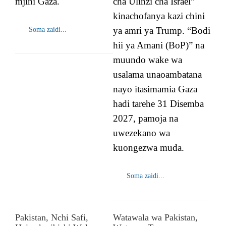
mjini Gaza.
cha Ulinzi cha Israel”
kinachofanya kazi chini
ya amri ya Trump. “Bodi
Soma zaidi...
hii ya Amani (BoP)” na
muundo wake wa
usalama unaoambatana
nayo itasimamia Gaza
hadi tarehe 31 Disemba
2027, pamoja na
uwezekano wa
kuongezwa muda.
Soma zaidi...
Pakistan, Nchi Safi,
Watawala wa Pakistan,