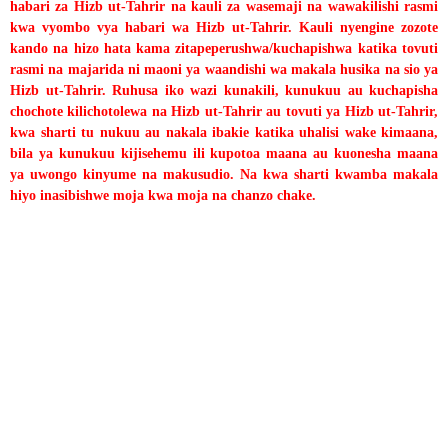
habari za Hizb ut-Tahrir na kauli za wasemaji na wawakilishi rasmi
kwa vyombo vya habari wa Hizb ut-Tahrir. Kauli nyengine zozote
kando na hizo hata kama zitapeperushwa/kuchapishwa katika tovuti
rasmi na majarida ni maoni ya waandishi wa makala husika na sio ya
Hizb ut-Tahrir. Ruhusa iko wazi kunakili, kunukuu au kuchapisha
chochote kilichotolewa na Hizb ut-Tahrir au tovuti ya Hizb ut-Tahrir,
kwa sharti tu nukuu au nakala ibakie katika uhalisi wake kimaana,
bila ya kunukuu kijisehemu ili kupotoa maana au kuonesha maana
ya uwongo kinyume na makusudio. Na kwa sharti kwamba makala
hiyo inasibishwe moja kwa moja na chanzo chake.