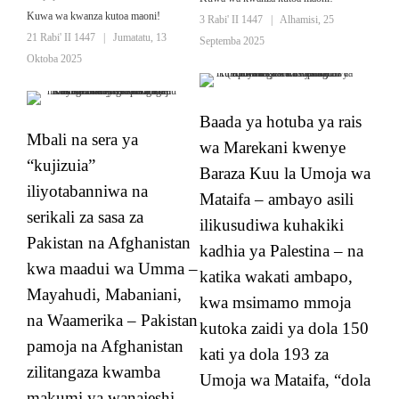
Kuwa wa kwanza kutoa maoni!
3 Rabi' II 1447
|
Alhamisi, 25
21 Rabi' II 1447
|
Jumatatu, 13
Septemba 2025
Oktoba 2025
Baada ya hotuba ya rais
Mbali na sera ya
wa Marekani kwenye
“kujizuia”
Baraza Kuu la Umoja wa
iliyotabanniwa na
Mataifa – ambayo asili
serikali za sasa za
ilikusudiwa kuhakiki
Pakistan na Afghanistan
kadhia ya Palestina – na
kwa maadui wa Umma –
katika wakati ambapo,
Mayahudi, Mabaniani,
kwa msimamo mmoja
na Waamerika – Pakistan
kutoka zaidi ya dola 150
pamoja na Afghanistan
kati ya dola 193 za
zilitangaza kwamba
Umoja wa Mataifa, “dola
makumi ya wanajeshi