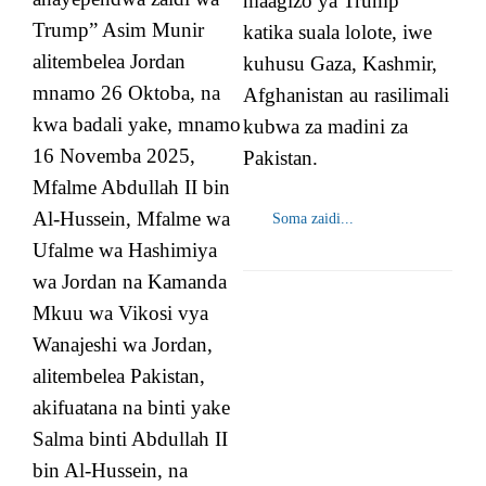
maagizo ya Trump
Trump” Asim Munir
katika suala lolote, iwe
alitembelea Jordan
kuhusu Gaza, Kashmir,
mnamo 26 Oktoba, na
Afghanistan au rasilimali
kwa badali yake, mnamo
kubwa za madini za
16 Novemba 2025,
Pakistan.
Mfalme Abdullah II bin
Al-Hussein, Mfalme wa
Soma zaidi...
Ufalme wa Hashimiya
wa Jordan na Kamanda
Mkuu wa Vikosi vya
Wanajeshi wa Jordan,
alitembelea Pakistan,
akifuatana na binti yake
Salma binti Abdullah II
bin Al-Hussein, na