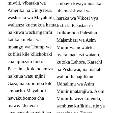
miwili, vibaraka wa
ambayo kwayo inataka
Amerika na Uingereza,
uhamasishwaji wa
washirika wa Mayahudi,
haraka wa Vikosi vya
walianza kuchukua hatua
Jeshi la Pakistan ili
na kuwa wachangamfu
kuikomboa Palestina.
katika kutekeleza
Majambazi wa Asim
mpango wa Trump wa
Munir wamewateka
kufilisi kile kilichobaki
nyara matetezi watano,
cha upinzani huko
kutoka Lahore, Karachi
Palestina, kukandamiza
na Peshawar, na mahali
na kuua watu mjini
walipo hapajulikani.
Gaza, na kubomoa kile
Udhalimu wa Asim
ambacho Mayahudi
Munir unatarajiwa. Asim
hawakubomoa cha
Munir hawezi kutenda,
mawe. “Jenerali
sembuse kufikiria, nje ya
anayependwa zaidi wa