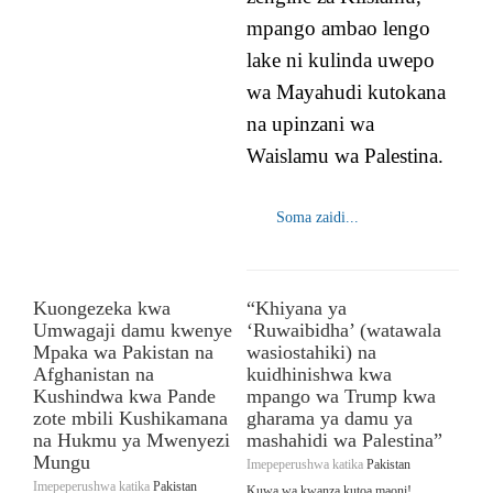
mpango ambao lengo
lake ni kulinda uwepo
wa Mayahudi kutokana
na upinzani wa
Waislamu wa Palestina.
Soma zaidi...
Kuongezeka kwa
“Khiyana ya
Umwagaji damu kwenye
‘Ruwaibidha’ (watawala
Mpaka wa Pakistan na
wasiostahiki) na
Afghanistan na
kuidhinishwa kwa
Kushindwa kwa Pande
mpango wa Trump kwa
zote mbili Kushikamana
gharama ya damu ya
na Hukmu ya Mwenyezi
mashahidi wa Palestina”
Mungu
Imepeperushwa katika
Pakistan
Imepeperushwa katika
Pakistan
Kuwa wa kwanza kutoa maoni!