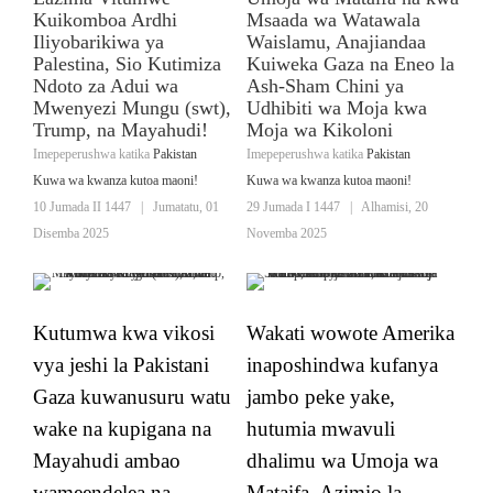
Kuikomboa Ardhi
Msaada wa Watawala
Iliyobarikiwa ya
Waislamu, Anajiandaa
Palestina, Sio Kutimiza
Kuiweka Gaza na Eneo la
Ndoto za Adui wa
Ash-Sham Chini ya
Mwenyezi Mungu (swt),
Udhibiti wa Moja kwa
Trump, na Mayahudi!
Moja wa Kikoloni
Imepeperushwa katika
Pakistan
Imepeperushwa katika
Pakistan
Kuwa wa kwanza kutoa maoni!
Kuwa wa kwanza kutoa maoni!
10 Jumada II 1447
|
Jumatatu, 01
29 Jumada I 1447
|
Alhamisi, 20
Disemba 2025
Novemba 2025
Kutumwa kwa vikosi
Wakati wowote Amerika
vya jeshi la Pakistani
inaposhindwa kufanya
Gaza kuwanusuru watu
jambo peke yake,
wake na kupigana na
hutumia mwavuli
Mayahudi ambao
dhalimu wa Umoja wa
wameendelea na
Mataifa. Azimio la