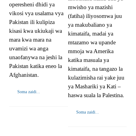
operesheni dhidi ya
mwisho ya mazishi
vikosi vya usalama vya
(fatiha) iliyosomwa juu
Pakistan ili kulipiza
ya makubaliano ya
kisasi kwa ukiukaji wa
kimataifa, madai ya
mara kwa mara na
mtazamo wa upande
uvamizi wa anga
mmoja wa Amerika
unaofanywa na jeshi la
katika masuala ya
Pakistan katika eneo la
kimataifa, na tangazo la
Afghanistan.
kulazimisha rai yake juu
ya Mashariki ya Kati –
Soma zaidi...
haswa suala la Palestina.
Soma zaidi...