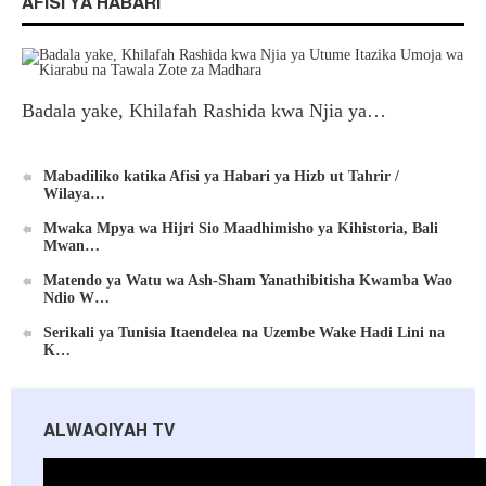
AFISI YA HABARI
Badala yake, Khilafah Rashida kwa Njia ya…
Mabadiliko katika Afisi ya Habari ya Hizb ut Tahrir /
Wilaya…
Mwaka Mpya wa Hijri Sio Maadhimisho ya Kihistoria, Bali
Mwan…
Matendo ya Watu wa Ash-Sham Yanathibitisha Kwamba Wao
Ndio W…
Serikali ya Tunisia Itaendelea na Uzembe Wake Hadi Lini na
K…
ALWAQIYAH TV