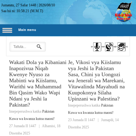
Jumatatu, 27 Safar 1448
|
2026/08/10
Saa hii ni:
10:58:22
(M.M.T)
Main menu
Wakati Dola ya Kibaniani
Je, Vikosi vya Kiislamu
Inapozivua Niqab
vya Jeshi la Pakistan
Kwenye Nyuso za
Sasa, Chini ya Uongozi
Mabinti wa Kiislamu,
wa Jenerali wa Marekani,
Warithi wa Muhammad
Vitawalinda Mayahudi na
Bin Qasim Wako Wapi
Kuupokonya Silaha
Ndani ya Jeshi la
Upinzani wa Palestina?
Pakistan?
Imepeperushwa katika
Pakistan
Imepeperushwa katika
Pakistan
Kuwa wa kwanza kutoa maoni!
Kuwa wa kwanza kutoa maoni!
23 Jumada II 1447
|
Jumapili, 14
27 Jumada II 1447
|
Alhamisi, 18
Disemba 2025
Disemba 2025