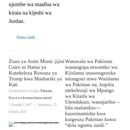
ujumbe wa maafisa wa
kiraia na kijeshi wa
Jordan.
Soma zaidi...
Ziara ya Asim Munir jijini
Watawala wa Pakistan
Cairo ni Hatua ya
wanaogopa mwamko wa
Kutekeleza Ruwaza ya
Kiislamu unaoongezeka
Trump kwa Mashariki ya
miongoni mwa Waislamu
Kati
wa Pakistan na, kupitia
utekelezaji wa Mpango
Imepeperushwa katika
Pakistan
wa Kitaifa wa
Kuwa wa kwanza kutoa maoni!
Utendakazi, wanajaribu—
3 Jumada I 1447
|
Jumamosi, 25
bila mafanikio—
Oktoba 2025
kuusimamisha kwa
kuigeuza Pakistan kuwa
“dola ngumu zaidi.”