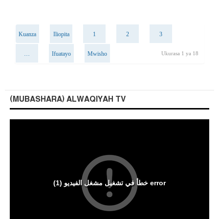
Kuanza
Iliopita
1
2
3
…
Ifuatayo
Mwisho
Ukurasa 1 ya 18
(MUBASHARA) ALWAQIYAH TV