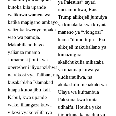
ya Palestina” tayari
kutoka kila upande
imetambuliwa, Rais
walikuwa wameuawa
Trump aliikejeli jumuiya
katika mapigano ambayo
ya kimataifa kwa kuyaita
yalizuka kwenye mpaka
maneno ya “viongozi”
wao wa pamoja.
kama “domo tupu.” Pia
Makabiliano hayo
alikejeli makubaliano ya
yalianza mnamo
kimazingira,
Jumamosi jioni kwa
akaiichukulia mikataba
operesheni iliyoanzishwa
ya uhamiaji kuwa ya
na vikosi vya Taliban, na
kudharauliwa, na
kusababisha Islamabad
akakashifu mchakato wa
kuapa kutoa jibu kali.
Ulaya wa kuitambua
Kabul, kwa upande
Palestina kwa kuiita
wake, ilitangaza kuwa
udhaifu. Hotuba yake
vikosi vyake vilifanya
ilionekana kama dua ya