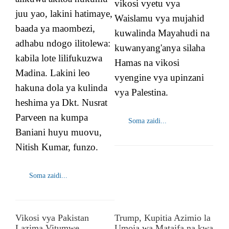
vikosi vyetu vya
juu yao, lakini hatimaye,
Waislamu vya mujahid
baada ya maombezi,
kuwalinda Mayahudi na
adhabu ndogo ilitolewa:
kuwanyang'anya silaha
kabila lote lilifukuzwa
Hamas na vikosi
Madina. Lakini leo
vyengine vya upinzani
hakuna dola ya kulinda
vya Palestina.
heshima ya Dkt. Nusrat
Parveen na kumpa
Soma zaidi...
Baniani huyu muovu,
Nitish Kumar, funzo.
Soma zaidi...
Vikosi vya Pakistan
Trump, Kupitia Azimio la
Lazima Vitumwe
Umoja wa Mataifa na kwa