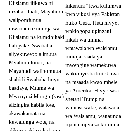
Kiislamu ilikuwa ni
kikanuni” kwa kutumwa
mzaha. Ilhali, Mayahudi
kwa vikosi vya Pakistan
walipomfunua
huko Gaza. Hata hivyo,
mwanamke mmoja wa
wakiogopa upinzani
Kiislamu na kumdhihaki
mkali wa umma,
hali yake, Swahaba
watawala wa Waislamu
aliyekuwepo alimuua
mmoja baada ya
Myahudi huyo; na
mwengine wamekuwa
Mayahudi walipomuua
wakionyesha kutokuwa
shahidi Swahaba huyo
na msaada kwao mbele
baadaye, Mtume wa
ya Amerika. Hivyo sasa
Mwenyezi Mungu (saw)
shetani Trump na
alizingira kabila lote,
wafuasi wake, watawala
akawakamata na
wa Waislamu, wanaunda
kuwafunga wote, na
njama mpya za kutumia
alikuwa akitoa hukumu