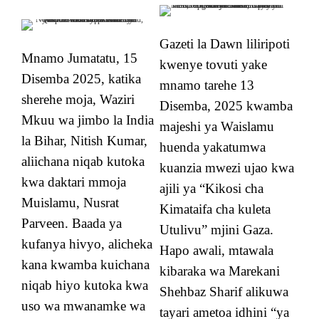
Gazeti la Dawn liliripoti
Mnamo Jumatatu, 15
kwenye tovuti yake
Disemba 2025, katika
mnamo tarehe 13
sherehe moja, Waziri
Disemba, 2025 kwamba
Mkuu wa jimbo la India
majeshi ya Waislamu
la Bihar, Nitish Kumar,
huenda yakatumwa
aliichana niqab kutoka
kuanzia mwezi ujao kwa
kwa daktari mmoja
ajili ya “Kikosi cha
Muislamu, Nusrat
Kimataifa cha kuleta
Parveen. Baada ya
Utulivu” mjini Gaza.
kufanya hivyo, alicheka
Hapo awali, mtawala
kana kwamba kuichana
kibaraka wa Marekani
niqab hiyo kutoka kwa
Shehbaz Sharif alikuwa
uso wa mwanamke wa
tayari ametoa idhini “ya