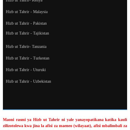
Hizb ut Tahrir- Kenya
Hizb ut Tahrir - Malaysia
Hizb ut Tahrir - Pakistan
Hizb ut Tahrir - Tajikistan
Hizb ut Tahrir- Tanzania
Hizb ut Tahrir - Turkestan
Hizb ut Tahrir - Uturuki
Hizb ut Tahrir - Uzbekistan
Maoni rasmi ya Hizb ut Tahrir ni yale yanayopatikana katika kauli
zilizotolewa kwa jina la afisi za maeneo (wilayaat), afisi mbalimbali za