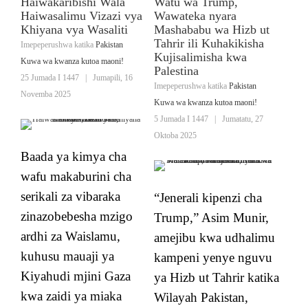
Haiwakaribishi Wala
Watu wa Trump,
Haiwasalimu Vizazi vya
Wawateka nyara
Khiyana vya Wasaliti
Mashababu wa Hizb ut
Tahrir ili Kuhakikisha
Imepeperushwa katika
Pakistan
Kujisalimisha kwa
Kuwa wa kwanza kutoa maoni!
Palestina
25 Jumada I 1447
|
Jumapili, 16
Imepeperushwa katika
Pakistan
Novemba 2025
Kuwa wa kwanza kutoa maoni!
5 Jumada I 1447
|
Jumatatu, 27
Oktoba 2025
Baada ya kimya cha
wafu makaburini cha
serikali za vibaraka
“Jenerali kipenzi cha
zinazobebesha mzigo
Trump,” Asim Munir,
ardhi za Waislamu,
amejibu kwa udhalimu
kuhusu mauaji ya
kampeni yenye nguvu
Kiyahudi mjini Gaza
ya Hizb ut Tahrir katika
kwa zaidi ya miaka
Wilayah Pakistan,