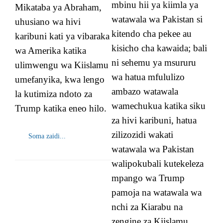
mbinu hii ya kiimla ya
Mikataba ya Abraham,
watawala wa Pakistan si
uhusiano wa hivi
kitendo cha pekee au
karibuni kati ya vibaraka
kisicho cha kawaida; bali
wa Amerika katika
ni sehemu ya msururu
ulimwengu wa Kiislamu
wa hatua mfululizo
umefanyika, kwa lengo
ambazo watawala
la kutimiza ndoto za
wamechukua katika siku
Trump katika eneo hilo.
za hivi karibuni, hatua
zilizozidi wakati
Soma zaidi...
watawala wa Pakistan
walipokubali kutekeleza
mpango wa Trump
pamoja na watawala wa
nchi za Kiarabu na
zengine za Kiislamu,