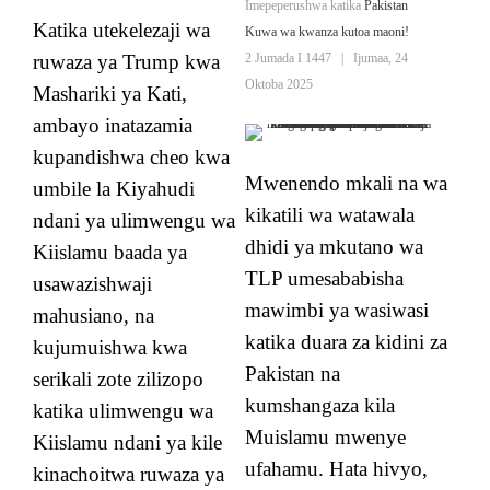
Imepeperushwa katika
Pakistan
Katika utekelezaji wa
Kuwa wa kwanza kutoa maoni!
ruwaza ya Trump kwa
2 Jumada I 1447
|
Ijumaa, 24
Oktoba 2025
Mashariki ya Kati,
ambayo inatazamia
kupandishwa cheo kwa
Mwenendo mkali na wa
umbile la Kiyahudi
kikatili wa watawala
ndani ya ulimwengu wa
dhidi ya mkutano wa
Kiislamu baada ya
TLP umesababisha
usawazishwaji
mawimbi ya wasiwasi
mahusiano, na
katika duara za kidini za
kujumuishwa kwa
Pakistan na
serikali zote zilizopo
kumshangaza kila
katika ulimwengu wa
Muislamu mwenye
Kiislamu ndani ya kile
ufahamu. Hata hivyo,
kinachoitwa ruwaza ya