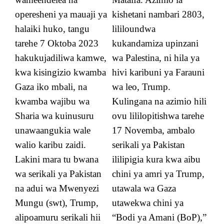
operesheni ya mauaji ya
kishetani nambari 2803,
halaiki huko, tangu
lililoundwa
tarehe 7 Oktoba 2023
kukandamiza upinzani
hakukujadiliwa kamwe,
wa Palestina, ni hila ya
kwa kisingizio kwamba
hivi karibuni ya Farauni
Gaza iko mbali, na
wa leo, Trump.
kwamba wajibu wa
Kulingana na azimio hili
Sharia wa kuinusuru
ovu lililopitishwa tarehe
unawaangukia wale
17 Novemba, ambalo
walio karibu zaidi.
serikali ya Pakistan
Lakini mara tu bwana
ililipigia kura kwa aibu
wa serikali ya Pakistan
chini ya amri ya Trump,
na adui wa Mwenyezi
utawala wa Gaza
Mungu (swt), Trump,
utawekwa chini ya
alipoamuru serikali hii
“Bodi ya Amani (BoP),”