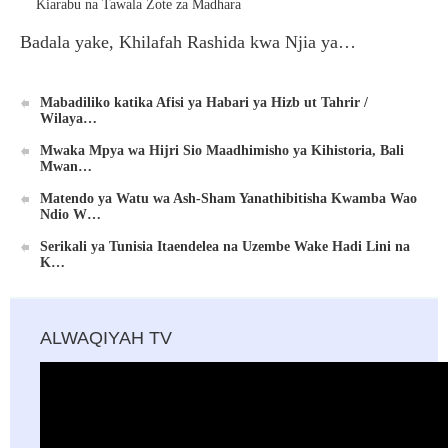
Badala yake, Khilafah Rashida kwa Njia ya…
Mabadiliko katika Afisi ya Habari ya Hizb ut Tahrir /
Wilaya…
Mwaka Mpya wa Hijri Sio Maadhimisho ya Kihistoria, Bali
Mwan…
Matendo ya Watu wa Ash-Sham Yanathibitisha Kwamba Wao
Ndio W…
Serikali ya Tunisia Itaendelea na Uzembe Wake Hadi Lini na
K…
ALWAQIYAH TV