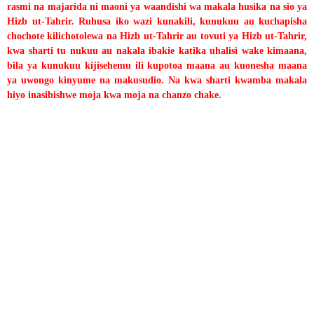
rasmi na majarida ni maoni ya waandishi wa makala husika na sio ya
Hizb ut-Tahrir. Ruhusa iko wazi kunakili, kunukuu au kuchapisha
chochote kilichotolewa na Hizb ut-Tahrir au tovuti ya Hizb ut-Tahrir,
kwa sharti tu nukuu au nakala ibakie katika uhalisi wake kimaana,
bila ya kunukuu kijisehemu ili kupotoa maana au kuonesha maana
ya uwongo kinyume na makusudio. Na kwa sharti kwamba makala
hiyo inasibishwe moja kwa moja na chanzo chake.