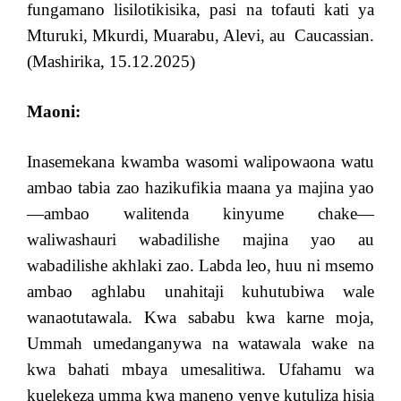
fungamano lisilotikisika, pasi na tofauti kati ya
Mturuki, Mkurdi, Muarabu, Alevi, au Caucassian.
(Mashirika, 15.12.2025)
Maoni:
Inasemekana kwamba wasomi walipowaona watu
ambao tabia zao hazikufikia maana ya majina yao
—ambao walitenda kinyume chake—
waliwashauri wabadilishe majina yao au
wabadilishe akhlaki zao. Labda leo, huu ni msemo
ambao aghlabu unahitaji kuhutubiwa wale
wanaotutawala. Kwa sababu kwa karne moja,
Ummah umedanganywa na watawala wake na
kwa bahati mbaya umesalitiwa. Ufahamu wa
kuelekeza umma kwa maneno yenye kutuliza hisia