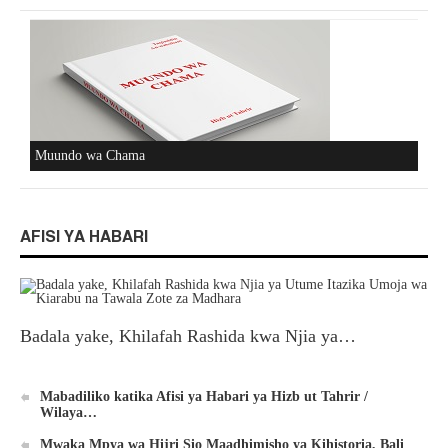
Muundo wa Chama
AFISI YA HABARI
Badala yake, Khilafah Rashida kwa Njia ya…
Mabadiliko katika Afisi ya Habari ya Hizb ut Tahrir /
Wilaya…
Mwaka Mpya wa Hijri Sio Maadhimisho ya Kihistoria, Bali