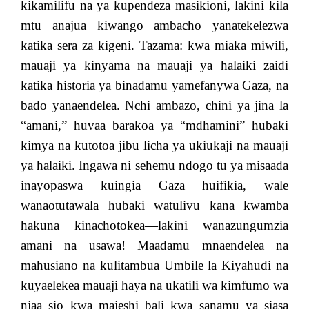
kikamilifu na ya kupendeza masikioni, lakini kila
mtu anajua kiwango ambacho yanatekelezwa
katika sera za kigeni. Tazama: kwa miaka miwili,
mauaji ya kinyama na mauaji ya halaiki zaidi
katika historia ya binadamu yamefanywa Gaza, na
bado yanaendelea. Nchi ambazo, chini ya jina la
“amani,” huvaa barakoa ya “mdhamini” hubaki
kimya na kutotoa jibu licha ya ukiukaji na mauaji
ya halaiki. Ingawa ni sehemu ndogo tu ya misaada
inayopaswa kuingia Gaza huifikia, wale
wanaotutawala hubaki watulivu kana kwamba
hakuna kinachotokea—lakini wanazungumzia
amani na usawa! Maadamu mnaendelea na
mahusiano na kulitambua Umbile la Kiyahudi na
kuyaelekea mauaji haya na ukatili wa kimfumo wa
njaa sio kwa majeshi bali kwa sanamu ya siasa