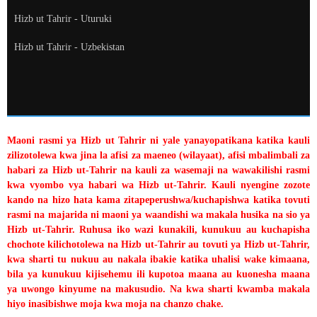
Hizb ut Tahrir - Uturuki
Hizb ut Tahrir - Uzbekistan
Maoni rasmi ya Hizb ut Tahrir ni yale yanayopatikana katika kauli
zilizotolewa kwa jina la afisi za maeneo (wilayaat), afisi mbalimbali za
habari za Hizb ut-Tahrir na kauli za wasemaji na wawakilishi rasmi
kwa vyombo vya habari wa Hizb ut-Tahrir. Kauli nyengine zozote
kando na hizo hata kama zitapeperushwa/kuchapishwa katika tovuti
rasmi na majarida ni maoni ya waandishi wa makala husika na sio ya
Hizb ut-Tahrir. Ruhusa iko wazi kunakili, kunukuu au kuchapisha
chochote kilichotolewa na Hizb ut-Tahrir au tovuti ya Hizb ut-Tahrir,
kwa sharti tu nukuu au nakala ibakie katika uhalisi wake kimaana,
bila ya kunukuu kijisehemu ili kupotoa maana au kuonesha maana
ya uwongo kinyume na makusudio. Na kwa sharti kwamba makala
hiyo inasibishwe moja kwa moja na chanzo chake.