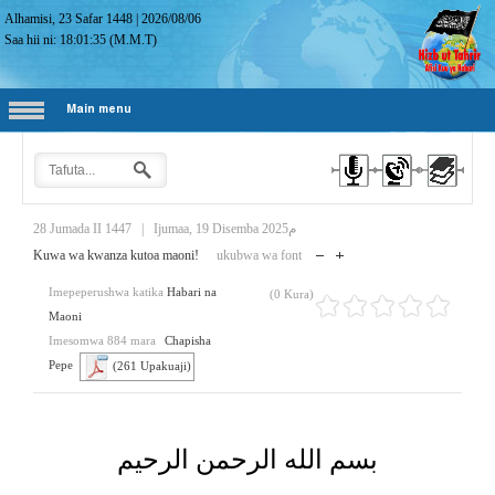
Alhamisi, 23 Safar 1448
|
2026/08/06
Saa hii ni:
18:01:36
(M.M.T)
Main menu
28 Jumada II 1447
|
Ijumaa, 19 Disemba 2025م
Kuwa wa kwanza kutoa maoni!
ukubwa wa font
Imepeperushwa katika
Habari na
(0 Kura)
Maoni
Imesomwa 884 mara
Chapisha
Pepe
(261 Upakuaji)
بسم الله الرحمن الرحيم