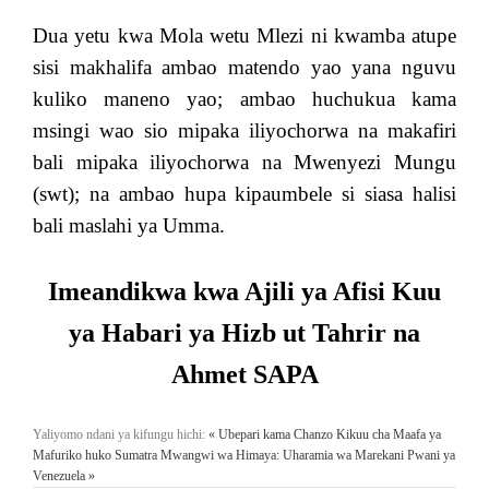
Dua yetu kwa Mola wetu Mlezi ni kwamba atupe
sisi makhalifa ambao matendo yao yana nguvu
kuliko maneno yao; ambao huchukua kama
msingi wao sio mipaka iliyochorwa na makafiri
bali mipaka iliyochorwa na Mwenyezi Mungu
(swt); na ambao hupa kipaumbele si siasa halisi
bali maslahi ya Umma.
Imeandikwa kwa Ajili ya Afisi Kuu
ya Habari ya Hizb ut Tahrir na
Ahmet SAPA
Yaliyomo ndani ya kifungu hichi:
« Ubepari kama Chanzo Kikuu cha Maafa ya
Mafuriko huko Sumatra
Mwangwi wa Himaya: Uharamia wa Marekani Pwani ya
Venezuela »