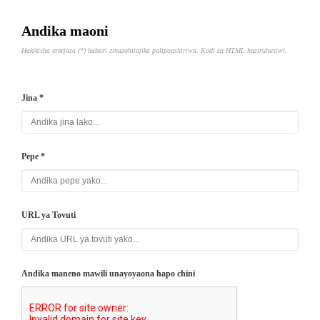
Andika maoni
Hakikisha umejaza (*) habari zinazohitajika palipoashiriwa. Kodi za HTML haziruhusiwi.
Jina *
Pepe *
URL ya Tovuti
Andika maneno mawili unayoyaona hapo chini