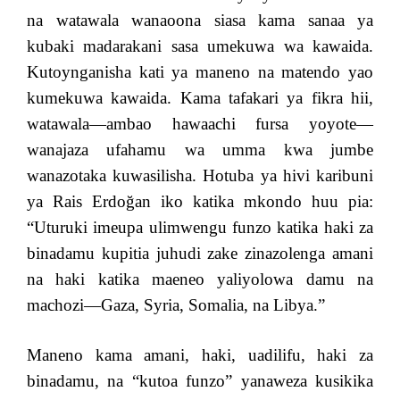
na watawala wanaoona siasa kama sanaa ya
kubaki madarakani sasa umekuwa wa kawaida.
Kutoynganisha kati ya maneno na matendo yao
kumekuwa kawaida. Kama tafakari ya fikra hii,
watawala—ambao hawaachi fursa yoyote—
wanajaza ufahamu wa umma kwa jumbe
wanazotaka kuwasilisha. Hotuba ya hivi karibuni
ya Rais Erdoğan iko katika mkondo huu pia:
“Uturuki imeupa ulimwengu funzo katika haki za
binadamu kupitia juhudi zake zinazolenga amani
na haki katika maeneo yaliyolowa damu na
machozi—Gaza, Syria, Somalia, na Libya.”
Maneno kama amani, haki, uadilifu, haki za
binadamu, na “kutoa funzo” yanaweza kusikika