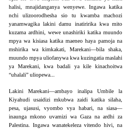
halisi, mnajidanganya wenyewe. Ingawa katika
nchi ulizoorodhesha sio tu kwamba machozi
yanamwagika lakini damu inatiririka kwa mito
kuzama ardhini, wewe unashiriki katika muundo
mpya wa kisiasa katika maeneo haya pamoja na
mshirika wa kimkakati, Marekani—bila shaka,
muundo mpya uliofanywa kwa kuzingatia maslahi
ya Marekani, kwa badali ya kile kinachoitwa
“uhalali” uliopewa...
Lakini Marekani—ambayo inalipa Umbile la
Kiyahudi usaidizi mkubwa zaidi katika silaha,
pesa, ujasusi, vyombo vya habari, na siasa—
inaunga mkono uvamizi wa Gaza na ardhi za
Palestina. Ingawa wanatekeleza vitendo hivi, na