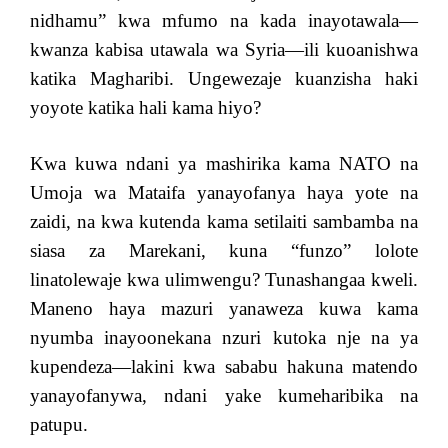
nidhamu” kwa mfumo na kada inayotawala—
kwanza kabisa utawala wa Syria—ili kuoanishwa
katika Magharibi. Ungewezaje kuanzisha haki
yoyote katika hali kama hiyo?
Kwa kuwa ndani ya mashirika kama NATO na
Umoja wa Mataifa yanayofanya haya yote na
zaidi, na kwa kutenda kama setilaiti sambamba na
siasa za Marekani, kuna “funzo” lolote
linatolewaje kwa ulimwengu? Tunashangaa kweli.
Maneno haya mazuri yanaweza kuwa kama
nyumba inayoonekana nzuri kutoka nje na ya
kupendeza—lakini kwa sababu hakuna matendo
yanayofanywa, ndani yake kumeharibika na
patupu.