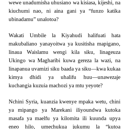
wewe unadumisha uhusiano wa kisiasa, kijeshi, na
kiuchumi nao, ni aina gani ya “funzo katika
ubinadamu” unalotoa?
Wakati Umbile la Kiyahudi halifuati hata
makubaliano yanayoitwa ya kusitisha mapigano,
linaua Waislamu wengi kila siku, linageuza
Ukingo wa Magharibi kuwa gereza la wazi, na
linapanua uvamizi siku baada ya siku—kwa kukaa
kimya dhidi ya uhalifu huu—unawezaje
kuchangia kuzuia machozi ya mtu yeyote?
Nchini Syria, kuanzia kwenye mpaka wetu, chini
ya mipango ya Marekani iliyoundwa kutoka
masafa ya maelfu ya kilomita ili kuunda upya
eneo hilo, umechukua jukumu la “kutoa