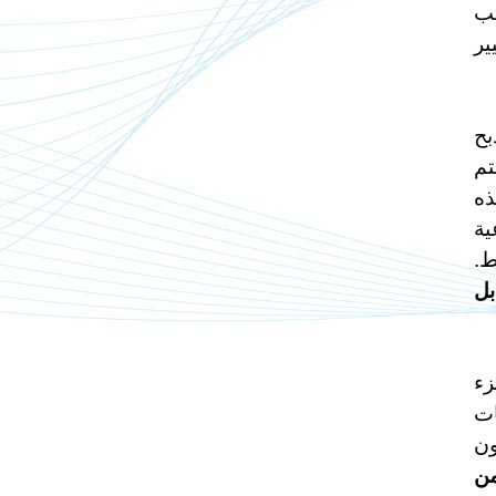
تب
ير
بح
تم
ذه
ية
ط.
بل
زء
ات
ون
من