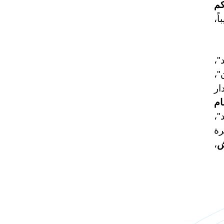
كم
ً،
"،
"،
ار
ام
"،
رة
ش
،