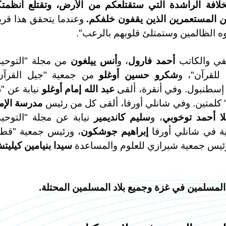
لخلافة الراشدة التي ستقتلعكم من الأرض، وتقتلع أنظمت
يين المستعمرين الذين يقفون خلفكم.
وعندما يتحقق هذا قريبا
ه الظالمين وستمتلئ قلوبهم بالرعب".
حفي والكاتب
أحمد فارول
، و
أنس ييلغون
من مجلة "التوحيد
للقرآن"، و
شكرو حسين أوغلو
من جمعية "جيل القرآن
 إسطنبول. وفي أنقرة، ألقى
عبد الله إمام أوغلو
نيابة عن "د
 كلمتين. وفي شانلي أورفا، ألقى كل من رئيس
مدرسة الإم
لا أحمد توخوبي
، و
سليم كانديمير
نيابة عن مجلة "التوحيد
ة في شانلي أورفا
إبراهيم جوشكون
، ورئيس جمعية "قط
ئيس جمعية شيرازي للعلوم والمساعدة
سيدا بنيامين كيليت
المسلمين في غزة وجميع بلاد المسلمين المحتلة.