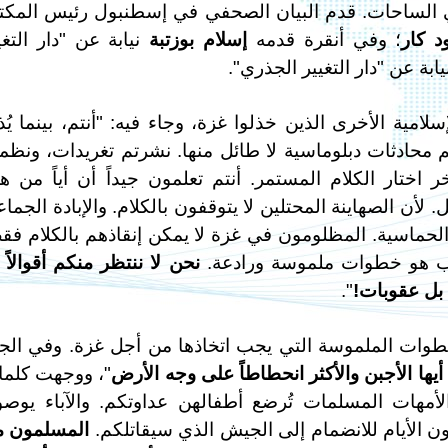
 في الساحات. قدم البيان الصحفي في إسطنبول رئيس المك
د كار
؛ وفي أنقرة قدمه
إسلام بوزتبة
نيابة عن "دار التغي
ابة عن "دار التغيير الجذري".
امية الأخرى الذين خذلوا غزة، وجاء فيه: "أنتم، بينما يُذ
يتم محادثات دبلوماسية لا طائل منها. نشرتم تغريدات، ونظم
ختار الكلام المستمر. أنتم تعلمون جيداً أن أياً من ه
 الصهاينة المحتلين لا يتوقفون بالكلام. والإبادة الجماع
الحماسية. المظلومون في غزة لا يمكن إنقاذهم بالكلام فق
لوب هو خطوات ملموسة ورادعة.
نحن لا ننتظر منكم أقوالاً 
ً بل عقوبات!
".
خطوات الملموسة التي يجب اتخاذها من أجل غزة. وفي الج
 أيها الأجبن والأكثر انحطاطاً على وجه الأرض
"، ووجهت كلم
لأمهات المسلمات تُرضع أطفالهن عداوتكم. والآباء يوص
ون الأيام للانضمام إلى الجيش الذي سيقاتلكم.
المسلمون 