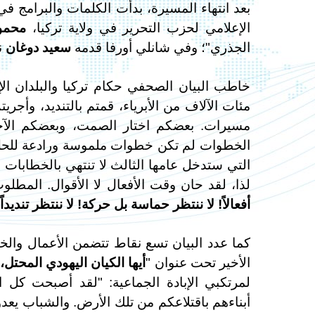
بعد انتهاء المسيرة، بدأت الكلمات والبرامج
الإعلامي لحزب التحرير في ولاية تركيا،
محمو
الجذري"؛ وفي شانلي أورفا قدمه
سعيد دوغان
ني
خاطب البيان الصحفي حكام تركيا والبلدان الإسل
مئات الآلاف من الأبرياء، قمتم بالتنديد، وأجر
مسيرات. بعضكم اختار الصمت، وبعضكم الآخر ا
الخطوات لم تكن خطوات ملموسة ورادعة للحل. لأن
التي ستدخل عامها الثالث لا تنتهي بالخطابات 
لذا، لقد حان وقت الأفعال لا الأقوال. المط
أفعالاً! لا ننتظر حماسة بل حركة! لا ننتظر تنديدا
كما عدد البيان تسع نقاط تتضمن الأعمال وال
الأخير تحت عنوان "
أيها الكيان اليهودي المحتل،
لمرتكبي الإبادة الجماعية: "لقد أصبحت كل ا
أبناءهم باقتلاعكم من تلك الأرض. والشباب يعد