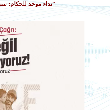
"
نداء موحد للحكام: سنتان