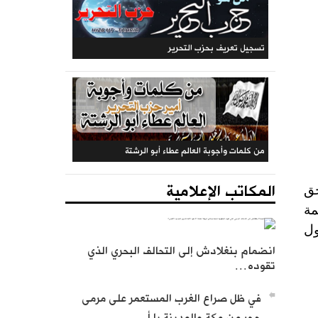
المكتب المركزي: جريدة الراية (متجددة)
المكاتب الإعلامية
حق
مسلم ومسلمة
ول
انضمام بنغلادش إلى التحالف البحري الذي
تسجيل تعريف بحزب التحرير
تقوده…
في ظل صراع الغرب المستعمر على مرمى
حجر من مكة والمدينة يا أ…