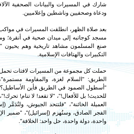
شارك في المسيرات والبيانات الصحفية الآلاف 
ودعاة وصحفيين وناشطين وإعلاميين.
بعد صلاة الظهر، انطلقت المسيرات في مواكب 
مسجد كوجاتبه إلى ميدان صحية في أنقرة؛ وم
صنع المسلمون مشاهد تاريخية وهم يحيون "ط
التكبيرات والهتافات الإسلامية.
حملت كل مجموعة من المسيرات لافتات تحمل ر
الطريق: "السلام لغزة، والمقاومة مستمرة"
"أسطول الصمود في الطريق فأين الأساطيل؟"، "إم
للحديث! بل للأفعال!"، "لا تقعد! لا تنام! تحرك!
العميلة الخائنة"، "فلتتحد الجيوش، ولتُدَمَّ
الفجر الصادق، وستُهزم (إسرائيل)"، "ضمير الإن
واحدة، دولة واحدة، حل واحد: الخلافة".