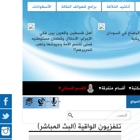
أناشيد الخلافة
برامج للهواتف النقالة
الأسطوانات
لأوضاع في السودان
أهل فلسطين واقعون بين فكي
ريكية
الإجرام: الاحتلال وقطعان مستوطنيه
فمتى تلتحم الأمة وجيوشها وتهب
لتحريرهم؟!
كتبة
أقسام متفرقة
القسم النسائي
المكتبة الثقافية
فعاليات حزب التحرير العالمية في الذكرى المئوية لهدم
لموقع
الخلافة
تلفزيون الواقية (البث المباشر)