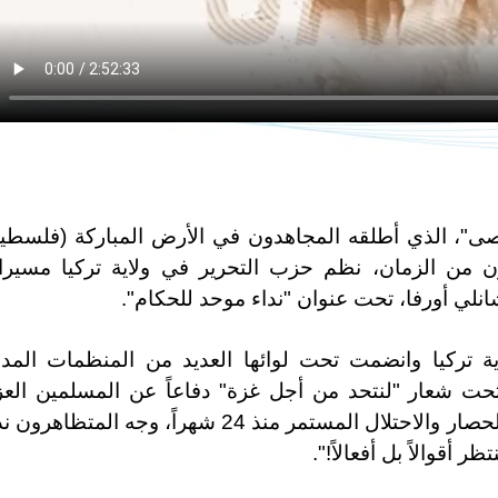
أقصى"، الذي أطلقه المجاهدون في الأرض المباركة (فلسطي
رن من الزمان، نظم حزب التحرير في ولاية تركيا مسير
لي أورفا، تحت عنوان "نداء موحد للحكام".
ة تركيا وانضمت تحت لوائها العديد من المنظمات المدن
" تحت شعار "لنتحد من أجل غزة" دفاعاً عن المسلمين الع
الذين تُركوا وحيدين تحت نير الإبادة الجماعية والحصار والاحتلال المستمر منذ 24 شهراً، وجه المتظاه
 أقوالاً بل أفعالاً!".