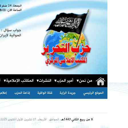
الجمعة، 24 صَفر 1448
الساعة الان:
8:05
جواب سؤال : ا
الموالية لإيران
من نحن
أمير الحزب
النشرات
المكاتب الإعلامية
أ
الموقع الرئيسي
جريدة الراية
قناة الواقية
إذاعة الحزب
إعلام
9 من ربيع الثاني 1447هـ
الموافق
الأربعاء, 01 تشرين الأول/أكتوبر 2025مـ