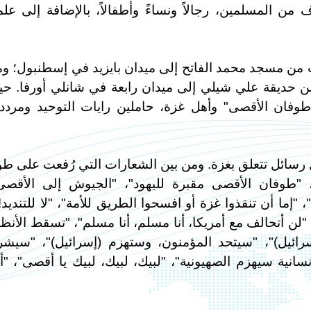
من المسلمين، رجالاً ونساءً وأطفالاً، بالإضافة إلى علم
من مسجد محمد الفاتح إلى ميدان بايزيد في إسطنبول؛ و
ن حديقة علي شيلي إلى ميدان رابعة في شانلي أورفا. ح
وفان الأقصى" وأهل غزة، حاملين رايات التوحيد ومردد
سائل تتعلق بغزة. ومن بين الشعارات التي رُفعت على ط
، "طوفان الأقصى مقبرة لليهود"، "الجيوش إلى الأقصى
ا أن تنقذوا غزة أو افسحوا الطريق للأمة"، "لا للتنديد! 
"، "لن أتحالف مع أمريكا، أنا مسلم، أنا مسلم"، "تسقط الأنظ
ر (إسرائيل)"، "سيتحد المؤمنون، وستهزم (إسرائيل)"، "سيش
سانية سيهزم الصهيونية"، "لبيك، لبيك، لبيك يا أقصى"، "أ