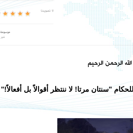
(1 تصويت)
موسومة 
خبر 
لله الرحمن الرحيم
كام "سنتان مرتا! لا ننتظر أقوالاً بل أفعالاً!"