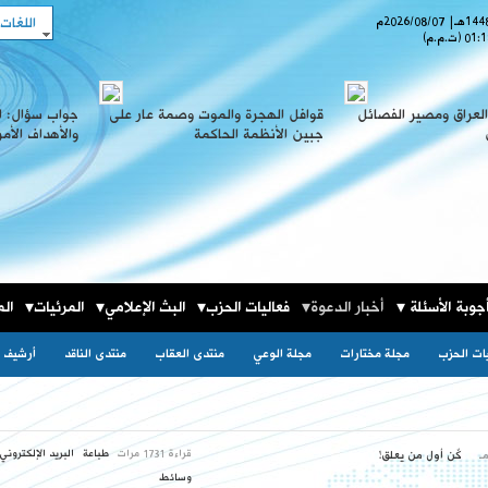
اللغات
هـ
|
2026/08/07
م
01:1
(ت.م.م)
لعراق ومصير الفصائل
قوافل الهجرة والموت وصمة عار على
جواب سؤال: ا
جبين الأنظمة الحاكمة
والأهداف الأم
جوبة الأسئلة
أخبار الدعوة
فعاليات الحزب
البث الإعلامي
المرئيات
الم
يات الحزب
مجلة مختارات
مجلة الوعي
منتدى العقاب
منتدى الناقد
أرشيف ا
قراءة 1731 مرات
طباعة
البريد الإلكتروني
كٌن أول من يعلق!
وسائط