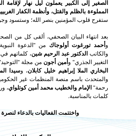
الصغير إلى الكبير يعملون ليل نهار لإقامة ا
المملوءة بالظلم والقتل، وأنظمة الكفار الغرب
ستفرح قلوب المؤمنين بنصر الله؛ وستسود وجو
بعد انتهاء البيان الصحفي، ألقى كل من الص
و
أحمد تورغوت أولوجاك
من "الدعوة النبوية 
والكاتب
الدكتور عبد الرحيم شين
، كلماتهم في
التغيير الجذري" و
أمين أجون
من مجلة "التوحيد"
البخاري
الملا إبراهيم خليل كابلان
، و
سيدا الم
والمتحدث باسم منصة المنظمات غير الحكومي
رحمة"
الإمام والخطيب محمد أمين كوتلواي
، ور
كلمات بالمناسبة.
واختتمت الفعاليات بالدعاء لنصرة 