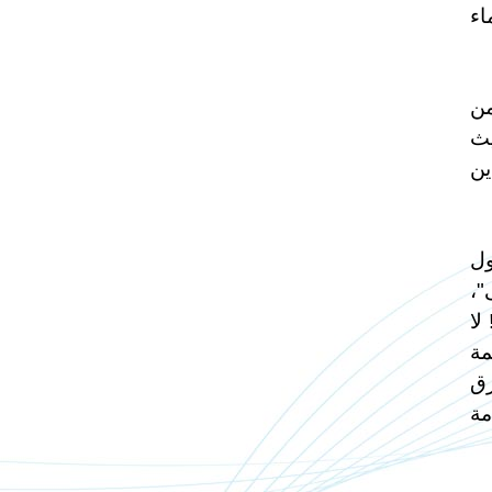
اء
من
يث
ين
ول
"،
لا
مة
رق
مة