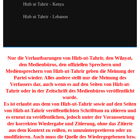
Hizb ut Tahrir - Kenya
Hizb ut Tahrir - Lebanon
Nur die Verlautbarungen von Hizb-ut-Tahrir, den Wilayat,
den Medienbüros, den offiziellen Sprechern und
Mediensprechern von Hizb-ut-Tahrir geben die Meinung der
Partei wieder. Alles andere stellt nur die Meinung des
Verfassers dar, auch wenn es auf den Seiten von Hizb-ut-
Tahrir oder in der Zeitschrift des Medienbüros veröffentlicht
wurde.
Es ist erlaubt aus dem von Hizb-ut-Tahrir sowie auf den Seiten
von Hizb-ut-Tahrir veröffentlichten Schrifttum zu zitieren und
es erneut zu veröffentlichen, jedoch unter der Voraussetzung
der korrekten Wiedergabe und Zitierung, ohne das Zitierte
aus dem Kontext zu reißen, es umzuinterpretieren oder zu
modifizieren. Auch muss die Quelle des Wiedergegebenen bzw.