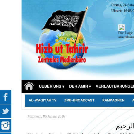
Freitag, 24 Saf
Uhrzeit:
16:08:
Die Lage 
amerikani
UEBER UNS
DER AMIR
VERLAUTBARUNGE
AL-WAQIYAH TV
ZMB-BROADCAST
KAMPAGNEN
Mittwoch, 06 Januar 2016
لرحيم