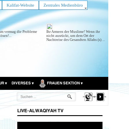
Kalifat-Website
Zentrales Medienbüro
lam vermag die Probleme
Ihr Armeen der Muslime! Wenn ihr
lösen!...
nicht ausrückt, um dem Ort der
Nachtreise des Gesandten Allahs (s) ...
TUR
DIVERSES
FRAUEN SEKTION
LIVE-ALWAQIYAH TV