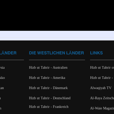
 LÄNDER
DIE WESTLICHEN LÄNDER
LINKS
ysia
Hizb ut Tahrir - Australien
Hizb ut Tahrir of
okko
Hizb ut Tahrir - Amerika
Hizb ut Tahrir -
tan
Hizb ut Tahrir - Dänemark
Alwaqiyah TV
n
Hizb ut Tahrir - Deutschland
Al-Raya Zeitschr
Hizb ut Tahrir - Frankreich
n
Al-Waie Magazi