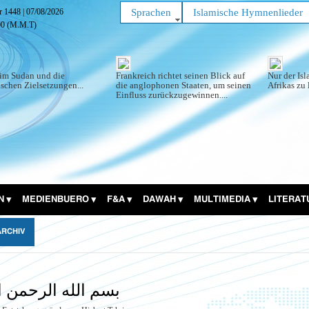
ar 1448
|
07/08/2026
Sprachen
Islamische Hymnenlieder
02
(M.M.T)
im Sudan und die
Frankreich richtet seinen Blick auf
Nur der Is
schen Zielsetzungen...
die anglophonen Staaten, um seinen
Afrikas zu 
Einfluss zurückzugewinnen....
N
MEDIENBUERO
F&A
DAWAH
MULTIMEDIA
LITERA
ARCHIV
بسم الله الرحمن ا