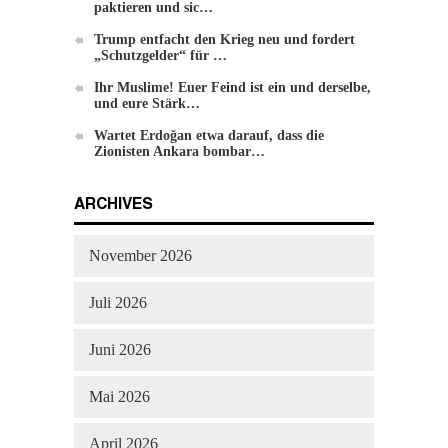
Einführung zu Hizb-ut-Tahrir
paktieren und sic…
Trump entfacht den Krieg neu und fordert
„Schutzgelder“ für …
Ihr Muslime! Euer Feind ist ein und derselbe,
und eure Stärk…
Wartet Erdoğan etwa darauf, dass die
Zionisten Ankara bombar…
Die Methode von Hizb-ut-Tahrir zur
ARCHIVES
Veränderung
November 2026
Juli 2026
Juni 2026
Mai 2026
April 2026