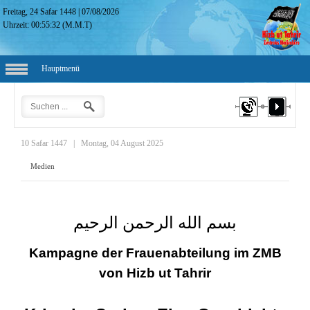
Freitag, 24 Safar 1448
|
07/08/2026
Uhrzeit:
00:55:33
(M.M.T)
Hauptmenü
10 Safar 1447
|
Montag, 04 August 2025
Medien
بسم الله الرحمن الرحيم
Kampagne der Frauenabteilung im ZMB
von Hizb ut Tahrir