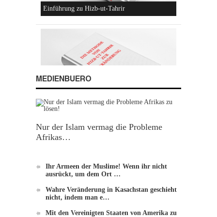
Konzeptionen von Hizb-ut-Tahrir
MEDIENBUERO
Nur der Islam vermag die Probleme
Hizb-ut-Tahrir
Afrikas…
Ihr Armeen der Muslime! Wenn ihr nicht
ausrückt, um dem Ort …
Wahre Veränderung in Kasachstan geschieht
nicht, indem man e…
Mit den Vereinigten Staaten von Amerika zu