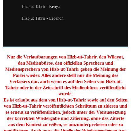
Hizb ut Tahrir - Kenya
Hizb ut Tahrir - Lebanon
Nur die Verlautbarungen von Hizb-ut-Tahrir, den Wilayat,
den Medienbüros, den offiziellen Sprechern und
Mediensprechern von Hizb-ut-Tahrir geben die Meinung der
Partei wieder. Alles andere stellt nur die Meinung des
Verfassers dar, auch wenn es auf den Seiten von Hizb-ut-
Tahrir oder in der Zeitschrift des Medienbüros veröffentlicht
wurde.
Es ist erlaubt aus dem von Hizb-ut-Tahrir sowie auf den Seiten
von Hizb-ut-Tahrir veröffentlichten Schrifttum zu zitieren und
es erneut zu veröffentlichen, jedoch unter der Voraussetzung
der korrekten Wiedergabe und Zitierung, ohne das Zitierte
aus dem Kontext zu reißen, es umzuinterpretieren oder zu
modifizieren. Auch muss die Quelle des Wiedergegebenen bzw.