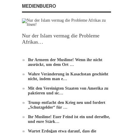
MEDIENBUERO
Nur der Islam vermag die Probleme
Afrikas…
Einführung zu Hizb-ut-Tahrir
Ihr Armeen der Muslime! Wenn ihr nicht
ausrückt, um dem Ort …
Wahre Veränderung in Kasachstan geschieht
nicht, indem man e…
Mit den Vereinigten Staaten von Amerika zu
paktieren und sic…
Die Methode von Hizb-ut-Tahrir zur
Trump entfacht den Krieg neu und fordert
„Schutzgelder“ für …
Veränderung
Ihr Muslime! Euer Feind ist ein und derselbe,
und eure Stärk…
Wartet Erdoğan etwa darauf, dass die