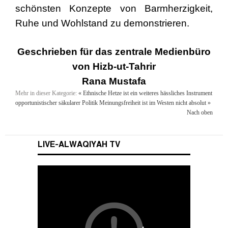
schönsten Konzepte von Barmherzigkeit,
Ruhe und Wohlstand zu demonstrieren.
Geschrieben für das zentrale Medienbüro
von Hizb-ut-Tahrir
Rana Mustafa
Mehr in dieser Kategorie:
« Ethnische Hetze ist ein weiteres hässliches Instrument
opportunistischer säkularer Politik
Meinungsfreiheit ist im Westen nicht absolut »
Nach oben
LIVE-ALWAQIYAH TV
Wesenszüge islamischen Charakters