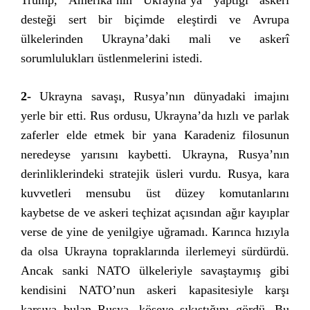
Trump, Amerika’nın Ukrayna’ya yaptığı askerî
desteği sert bir biçimde eleştirdi ve Avrupa
ülkelerinden Ukrayna’daki mali ve askerî
sorumlulukları üstlenmelerini istedi.
2-
Ukrayna savaşı, Rusya’nın dünyadaki imajını
yerle bir etti. Rus ordusu, Ukrayna’da hızlı ve parlak
zaferler elde etmek bir yana Karadeniz filosunun
neredeyse yarısını kaybetti. Ukrayna, Rusya’nın
derinliklerindeki stratejik üsleri vurdu. Rusya, kara
kuvvetleri mensubu üst düzey komutanlarını
kaybetse de ve askeri teçhizat açısından ağır kayıplar
verse de yine de yenilgiye uğramadı. Karınca hızıyla
da olsa Ukrayna topraklarında ilerlemeyi sürdürdü.
Ancak sanki NATO ülkeleriyle savaştaymış gibi
kendisini NATO’nun askeri kapasitesiyle karşı
karşıya bulan Rusya, köşeye sıkıştığını gördü. Bu