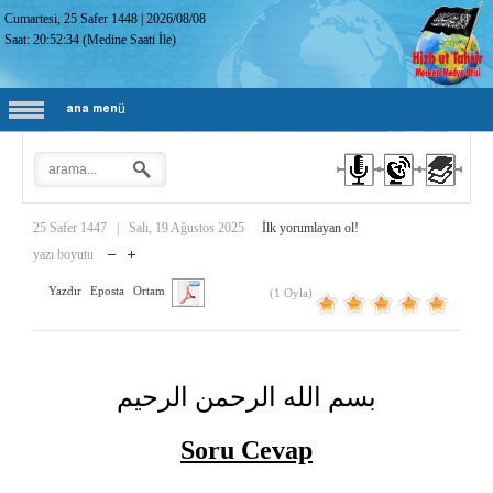
Cumartesi, 25 Safer 1448
|
2026/08/08
Saat:
20:52:35
(Medine Saati İle)
ana menü
25 Safer 1447
|
Salı, 19 Ağustos 2025
İlk yorumlayan ol!
yazı boyutu
Yazdır
Eposta
Ortam
(1 Oyla)
بسم الله الرحمن الرحيم
Soru Cevap