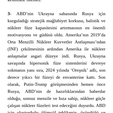
3-
ABD’nin Ukrayna sahasında Rusya için
kurguladığı stratejik mağlubiyet korkusu, balistik ve
nükleer füze kapasitesini artırmasının en önemli
motivasyonu ve güdüsü oldu. Amerika’nın 2019’da
Orta Menzilli Nükleer Kuvvetler Antlaşması’ndan
(INF) çekilmesinin ardından Amerika ile nükleer
anlaşmalar asgari düzeye indi. Rusya, Ukrayna
savaşında hipersonik füze sistemlerini devreye
sokmanın yanı sıra, 2024 yılında ‘Oreşnik’ adlı, son
derece yıkıcı bir füzeyi de envanterine kattı. Son
olarak, Putin-Trump görüşmesinden hemen önce
Rusya, ABD’nin de hazırlıklarından haberdar
olduğu, sonsuz menzile ve hıza sahip, nükleer güçle
çalışan nükleer füzeleri test edeceğini duyurdu. ABD
için oluşturduğu ölümcül tehlikenin, övündüğü ve