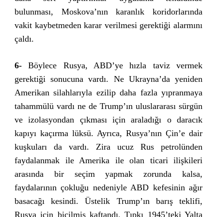
bulunması, Moskova’nın karanlık koridorlarında
vakit kaybetmeden karar verilmesi gerektiği alarmını
çaldı.
6-
Böylece Rusya, ABD’ye hızla taviz vermek
gerektiği sonucuna vardı. Ne Ukrayna’da yeniden
Amerikan silahlarıyla ezilip daha fazla yıpranmaya
tahammülü vardı ne de Trump’ın uluslararası sürgün
ve izolasyondan çıkması için araladığı o daracık
kapıyı kaçırma lüksü. Ayrıca, Rusya’nın Çin’e dair
kuşkuları da vardı. Zira ucuz Rus petrolünden
faydalanmak ile Amerika ile olan ticari ilişkileri
arasında bir seçim yapmak zorunda kalsa,
faydalarının çokluğu nedeniyle ABD kefesinin ağır
basacağı kesindi. Üstelik Trump’ın barış teklifi,
Rusya için biçilmiş kaftandı. Tıpkı 1945’teki Yalta