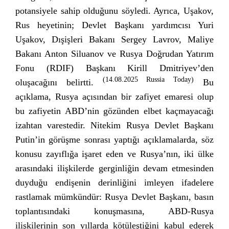
potansiyele sahip olduğunu söyledi. Ayrıca, Uşakov,
Rus heyetinin; Devlet Başkanı yardımcısı Yuri
Uşakov, Dışişleri Bakanı Sergey Lavrov, Maliye
Bakanı Anton Siluanov ve Rusya Doğrudan Yatırım
Fonu (RDIF) Başkanı Kirill Dmitriyev’den
(14.08.2025 Russia Today)
oluşacağını belirtti.
Bu
açıklama, Rusya açısından bir zafiyet emaresi olup
bu zafiyetin ABD’nin gözünden elbet kaçmayacağı
izahtan varestedir. Nitekim Rusya Devlet Başkanı
Putin’in görüşme sonrası yaptığı açıklamalarda, söz
konusu zayıflığa işaret eden ve Rusya’nın, iki ülke
arasındaki ilişkilerde gerginliğin devam etmesinden
duyduğu endişenin derinliğini imleyen ifadelere
rastlamak mümkündür: Rusya Devlet Başkanı, basın
toplantısındaki konuşmasına, ABD-Rusya
ilişkilerinin son yıllarda kötüleştiğini kabul ederek