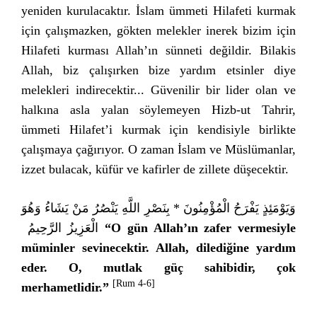
yeniden kurulacaktır. İslam ümmeti Hilafeti kurmak
için çalışmazken, gökten melekler inerek bizim için
Hilafeti kurması Allah’ın sünneti değildir. Bilakis
Allah, biz çalışırken bize yardım etsinler diye
melekleri indirecektir... Güvenilir bir lider olan ve
halkına asla yalan söylemeyen Hizb-ut Tahrir,
ümmeti Hilafet’i kurmak için kendisiyle birlikte
çalışmaya çağırıyor. O zaman İslam ve Müslümanlar,
izzet bulacak, küfür ve kafirler de zillete düşecektir.
وَيَوْمَئِذٍ يَفْرَحُ الْمُؤْمِنُونَ * بِنَصْرِ اللَّهِ يَنْصُرُ مَنْ يَشَاءُ وَهُوَ
الْعَزِيزُ الرَّحِيمُ
“O gün Allah’ın zafer vermesiyle
müminler sevinecektir. Allah, dilediğine yardım
eder. O, mutlak güç sahibidir, çok
[Rum 4-6]
merhametlidir.”