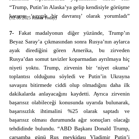
“Trump, Putin’in Alaska’ya gelip kendisiyle görüşme
kararını ‘saygılı bir davranış’ olarak yorumladı”
(12.08.2025 Russia Today)
7-
Fakat madalyonun diğer yüzünde, Trump’ın
Beyaz Saray’a çıkmasından sonra Rusya’nın aylarca
ayak dirediğini gören Amerika, bu zirveden
Rusya’dan somut tavizler koparmadan ayrılmaya hiç
niyeti yoktu. Trump, zirvenin bir ‘niyet okuma’
toplantısı olduğunu söyledi ve Putin’in Ukrayna
savaşını bitirmede ciddi olup olmadığını daha ilk
dakikalarda anlayacağını kaydetti. Ayrıca zirvenin
başarısız olabileceği konusunda uyarıda bulunarak,
başarısızlık ihtimalini %25 olarak saptadı ve
başarısız olması durumunda ağır sonuçları olacağı
tehdidinde bulundu. “ABD Başkanı Donald Trump,
çarşamba günü Rus mevkidaşı Vladimir Putin’i