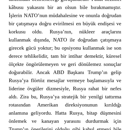
kâbusu yakasını bir an olsun bile bırakmamıştır.
İşlerin NATO’nun müdahalesine ve onunla doğrudan
bir çatışmaya doğru evirilmesi en büyük endişesi ve
korkusu oldu. Rusya’nın, nükleer araçlarını
kullanmak dışında, NATO ile doğrudan çatışmaya
girecek gücü yoktur; bu opsiyonu kullanmak ise son
derece tehlikelidir, tam bir intihar demektir, küresel
ölçekte öngörülemeyen ve geri dönülemez sonuçlar
doğurabilir. Ancak ABD Başkanı Trump’ın gelip
Rusya’ya flörtöz mesajlar vermeye başlamasıyla ve
liderine övgüler dizmesiyle, Rusya rahat bir nefes
aldı. Zira bu, Rusya’ya stratejik bir yenilgi tattırma
rotasından Amerikan direksiyonunun kırıldığı
anlamına geliyordu. Hatta Rusya, bitap düşmesini
önlemek ve kanayan yarasını durdurmak için
Trump’ın önerilerini olduğu gibi kabul etmeyi bile