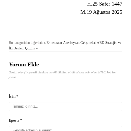
H.25 Safer 1447
M.19 Ağustos 2025
Bu kategoriden diğerleri:
« Ermenistan-Azerbaycan Gelişmeleri
ABD Stratejisi ve
İki Devletli Çözüm »
Yorum Ekle
Gerekli olan (*) işaretli alanlara gerekli bilgileri girdiğinizden emin olun. HTML kod izni
yoktur.
İsim *
Eposta *