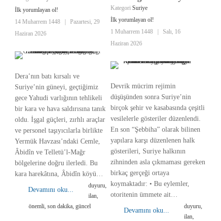
Kategori
Suriye
İlk yorumlayan ol!
İlk yorumlayan ol!
14 Muharrem 1448
|
Pazartesi, 29
1 Muharrem 1448
|
Salı, 16
Haziran 2026
Haziran 2026
Dera’nın batı kırsalı ve
Devrik mücrim rejimin
Suriye’nin güneyi, geçtiğimiz
düşüşünden sonra Suriye’nin
gece Yahudi varlığının tehlikeli
birçok şehir ve kasabasında çeşitli
bir kara ve hava saldırısına tanık
vesilelerle gösteriler düzenlendi.
oldu. İşgal güçleri, zırhlı araçlar
En son “Şebbiha” olarak bilinen
ve personel taşıyıcılarla birlikte
yapılara karşı düzenlenen halk
Yermük Havzası’ndaki Cemle,
gösterileri, Suriye halkının
Âbidîn ve Telletü’l-Mağr
zihninden asla çıkmaması gereken
bölgelerine doğru ilerledi. Bu
birkaç gerçeği ortaya
kara harekâtına, Âbidîn köyü…
koymaktadır: • Bu eylemler,
duyuru,
Devamını oku...
otoritenin ümmete ait…
ilan,
önemli, son dakika, güncel
duyuru,
Devamını oku...
ilan,