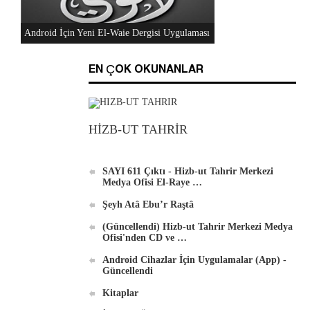
Al-Raya Gazetesi Yeniden Yayında
EN ÇOK OKUNANLAR
HİZB-UT TAHRİR
Hizb-ut Tahrir Merkezi Medya Ofisi'nden
DVD'ler
SAYI 611 Çıktı - Hizb-ut Tahrir Merkezi
Medya Ofisi El-Raye …
Şeyh Atâ Ebu’r Raştâ
(Güncellendi) Hizb-ut Tahrir Merkezi Medya
Ofisi'nden CD ve …
Android Cihazlar İçin Uygulamalar (App) -
Android İçin Yeni El-Waie Dergisi Uygulaması
Güncellendi
Kitaplar