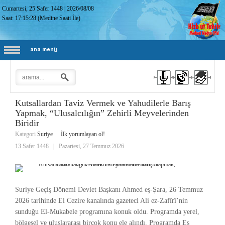
Cumartesi, 25 Safer 1448
|
2026/08/08
Saat:
17:15:29
(Medine Saati İle)
ana menü
Kutsallardan Taviz Vermek ve Yahudilerle Barış
Yapmak, “Ulusalcılığın” Zehirli Meyvelerinden
Biridir
Kategori
Suriye
İlk yorumlayan ol!
13 Safer 1448
|
Pazartesi, 27 Temmuz 2026
Suriye Geçiş Dönemi Devlet Başkanı Ahmed eş-Şara, 26 Temmuz
2026 tarihinde El Cezire kanalında gazeteci Ali ez-Zafîrî’nin
sunduğu El-Mukabele programına konuk oldu. Programda yerel,
bölgesel ve uluslararası birçok konu ele alındı. Programda Eş