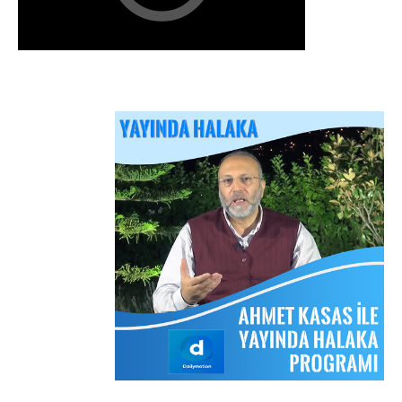
Arakan Müslümanları İslam Ümmetinden ve
Ordularından Destek İstiyor
Kitaplar
Sorular ve Cevaplar
Hizb-ut Tahrir Emirine Sorulanlar