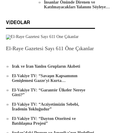
İnsanlar Önünde Direnen ve
Katılmayacakları Yalanını Söyleye…
VIDEOLAR
El-Raye Gazetesi Sayı 611 Öne Çıkanlar
Irak ve İran Yanlısı Grupların Akıbeti
El-Vakiye TV: “Savaşın Kapsamının
Genişlemesi Gazze'yi Kurta…
El-Vakiye TV: “Garantör Ülkeler Nereye
Gitti?”
El-Vakiye TV: “Acziyetimizin Sebebi,
İradenin Yokluğudur”
El-Vakiye TV: “Dayton Otoritesi ve
Batılılaşma Projesi”
Sudan’daki Durum ve Amerika’nın Hedefleri