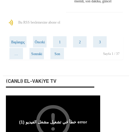
önemli, son dakika, güncel
Bu RSS beslemesine abone ol
Başlangıç
Önceki
1
2
3
…
Sonraki
Son
Sayfa 1 / 37
(CANLI) EL-VAKIYE TV