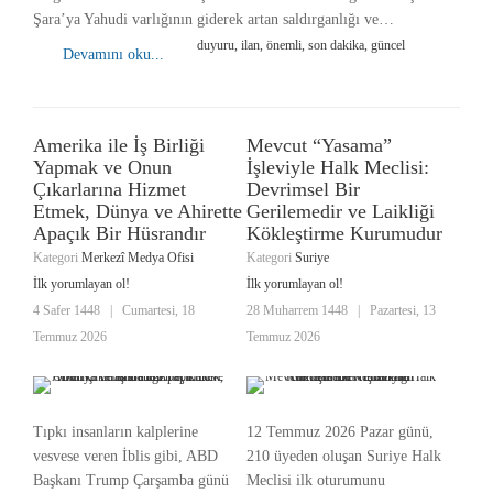
Şara’ya Yahudi varlığının giderek artan saldırganlığı ve…
duyuru, ilan, önemli, son dakika, güncel
Devamını oku...
Amerika ile İş Birliği
Mevcut “Yasama”
Yapmak ve Onun
İşleviyle Halk Meclisi:
Çıkarlarına Hizmet
Devrimsel Bir
Etmek, Dünya ve Ahirette
Gerilemedir ve Laikliği
Apaçık Bir Hüsrandır
Kökleştirme Kurumudur
Kategori
Merkezî Medya Ofisi
Kategori
Suriye
İlk yorumlayan ol!
İlk yorumlayan ol!
4 Safer 1448
|
Cumartesi, 18
28 Muharrem 1448
|
Pazartesi, 13
Temmuz 2026
Temmuz 2026
Tıpkı insanların kalplerine
12 Temmuz 2026 Pazar günü,
vesvese veren İblis gibi, ABD
210 üyeden oluşan Suriye Halk
Başkanı Trump Çarşamba günü
Meclisi ilk oturumunu