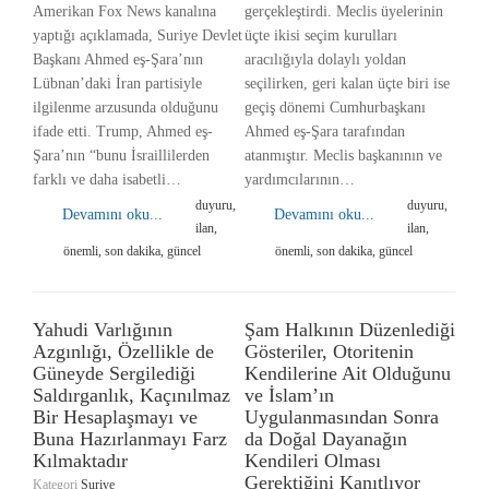
Amerikan Fox News kanalına
gerçekleştirdi. Meclis üyelerinin
yaptığı açıklamada, Suriye Devlet
üçte ikisi seçim kurulları
Başkanı Ahmed eş-Şara’nın
aracılığıyla dolaylı yoldan
Lübnan’daki İran partisiyle
seçilirken, geri kalan üçte biri ise
ilgilenme arzusunda olduğunu
geçiş dönemi Cumhurbaşkanı
ifade etti. Trump, Ahmed eş-
Ahmed eş-Şara tarafından
Şara’nın “bunu İsraillilerden
atanmıştır. Meclis başkanının ve
farklı ve daha isabetli…
yardımcılarının…
duyuru,
duyuru,
Devamını oku...
Devamını oku...
ilan,
ilan,
önemli, son dakika, güncel
önemli, son dakika, güncel
Yahudi Varlığının
Şam Halkının Düzenlediği
Azgınlığı, Özellikle de
Gösteriler, Otoritenin
Güneyde Sergilediği
Kendilerine Ait Olduğunu
Saldırganlık, Kaçınılmaz
ve İslam’ın
Bir Hesaplaşmayı ve
Uygulanmasından Sonra
Buna Hazırlanmayı Farz
da Doğal Dayanağın
Kılmaktadır
Kendileri Olması
Gerektiğini Kanıtlıyor
Kategori
Suriye