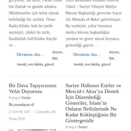
giriyoruz. Bu tarih, Faruk Ömer
2026 tarihinden itibaren Hizb-ut
bin Hattab ve güzide ashabın
Tahrir / Suriye Vilayeti Medya
Müslümanlar için milat olarak
Bürosu Başkanlığı görevine Sayın
belirlediği bir tarihtir. Ömer
Ali Mustafa el-Bekri getirilmiştir.
RadıyAllahu Anh bu tarihi
Bu vesileyle, yıllar boyunca
seçmiştir, çünkü bu tarih,
medya bürosu başkanlığını
Rasûlullah SallAllahu Aleyhi
yürüten ve görev süresi boyunca
ve…
gösterdiği gayret…
duyuru,
duyuru,
Devamını oku...
Devamını oku...
ilan,
ilan,
önemli, son dakika, güncel
önemli, son dakika, güncel
Bir Dava Taşıyıcısının
Suriye Halkının Esirler ve
Vefat Duyurusu
Mescid-i Aksa’ya Destek
İçin Düzenlediği
Kategori
Suriye
Gösteriler, İslam’ın
İlk yorumlayan ol!
Onların Nefislerinde Ne
21 Şevvâl 1447
|
Çarşamba, 08
Kadar Kökleştiğinin Bir
Nisan 2026
Göstergesidir
Kategori
Suriye