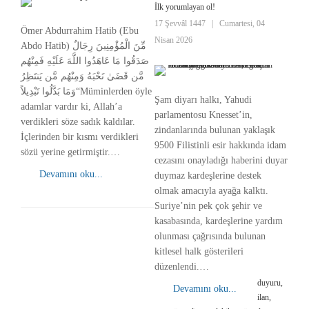
İlk yorumlayan ol!
17 Şevvâl 1447
|
Cumartesi, 04
Ömer Abdurrahim Hatib (Ebu
Nisan 2026
Abdo Hatib) مِّنَ الْمُؤْمِنِينَ رِجَالٌ
صَدَقُوا مَا عَاهَدُوا اللَّهَ عَلَيْهِ فَمِنْهُم
مَّن قَضَىٰ نَحْبَهُ وَمِنْهُم مَّن يَنتَظِرُ
وَمَا بَدَّلُوا تَبْدِيلاً“Müminlerden öyle
Şam diyarı halkı, Yahudi
adamlar vardır ki, Allah’a
parlamentosu Knesset’in,
verdikleri söze sadık kaldılar.
zindanlarında bulunan yaklaşık
İçlerinden bir kısmı verdikleri
9500 Filistinli esir hakkında idam
sözü yerine getirmiştir.…
cezasını onayladığı haberini duyar
Devamını oku...
duymaz kardeşlerine destek
olmak amacıyla ayağa kalktı.
Suriye’nin pek çok şehir ve
kasabasında, kardeşlerine yardım
olunması çağrısında bulunan
kitlesel halk gösterileri
düzenlendi.…
duyuru,
Devamını oku...
ilan,