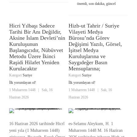
önemli, son dakika, güncel
Hicri Yılbaşı Sadece
Hizb-ut Tahrir / Suriye
Tarihi Bir Anı Değildir,
Vilayeti Medya
Aksine İslam Devleti’nin
Bürosu’nda Görev
Kuruluşunun
Değişimi Yazılı, Görsel,
Başlangıcıdır, Nübüvvet
İşitsel Medya
Metodu Üzere İkinci
Kuruluşlarına ve
Raşidi Hilafet Yeniden
Saygıdeğer Basın
Kurulacaktır
Mensuplarına;
Kategori
Suriye
Kategori
Suriye
İlk yorumlayan ol!
İlk yorumlayan ol!
1 Muharrem 1448
|
Salı, 16
1 Muharrem 1448
|
Salı, 16
Haziran 2026
Haziran 2026
16 Haziran 2026 tarihinde Hicrî
es-Selamu Aleykum, H. 1
yeni yıla (1 Muharrem 1448)
Muharrem 1448 M. 16 Haziran