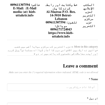
المكتب
خط وکتابت اور رابطہ
فاكس:
009611307594
الإعلامي
کرنے کا پتہ
E-Mail:
E-Mail:
لحزب
Al-Mazraa P.O. Box.
media (at) hizb-
التحرير
14-5010 Beirut-
uttahrir.info
مرکزی
Lebanon
حزب
تلفون:
009611307594
التحریر
موبائل:
0096171724043
https://www.hizb-
uttahrir.info
More in this category:
« حزب التحریر کے مرکزی میڈیا آفس میں شعبہ
خواتین نے ایک بین الاقوامی مہم کا آغاز کیا:
اے مسلمانو! پہل کرو،
اور اپنے معاملات کو دشمنوں کے ہاتھ میں نہ دو »
Leave a comment
Make sure you enter the (*) required information where indicated. HTML code is not allowed.
Name *
ای میل *