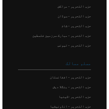
حزب التحریر - مراکش
حزب التحریر - سوڈان
حزب التحریر - شام
حزب التحریر - مبارک سرزمین فلسطین
حزب التحریر - تیونس
مسلم ممالک
حزب التحریر - افغانستان
حزب التحریر - بنگلا دیش
حزب التحریر -کینیا
حزب التحریر - انڈونیشیا