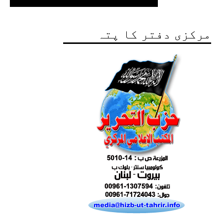
مرکزی دفتر کا پتہ
Excerpts from the Ameer of Hizb ut Tahrir
Ummah's Constitution App for Android
Devices