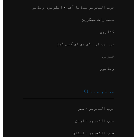
حزب التحریر میڈیا آفس - انگریزی ریڈیو
مختارات میگزین
کتابیں
سی ایم او - ڈی وی ڈی / سی ڈیز
خبریں
ویڈیوز
مسلم ممالک
حزب التحریر - مصر
حزب التحریر - اردن
حزب التحریر - لبنان