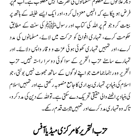
دیگر علاقوں کے مظلوم مسلمانوں کی نصرت انہیں مطلوب ہے۔اب تم پر
فرض ہو چکا ہے کہ انہیں معزول کرو، اور ایک ایسے خلیفہ کے ہاتھ پر
بیعت کرو جو تم پر اللہ کی کتاب اور رسولﷺ کی سنت کے مطابق
حکومت کرے، تمہاری افواج کو حرکت میں لائے، مسلمانوں کی مدد
کرے، اور تمہیں تمہاری کھوئی ہوئی عزت و وقار واپس دلائے۔
اور
تمہارے سامنے حزب التحریر کے سوا کوئی دوسرا راستہ نہیں۔ حزب
التحریر وہ رہنما جماعت جو اپنے لوگوں کے ساتھ جھوٹ نہیں بولتی، جو
اسلام کی بنیاد پر تمہاری بیداری کا جامع منصوبہ رکھتی ہے اور تمہیں اسلام
کی بنیاد پر اٹھنے والی حقیقی تحریک دے سکتی ہے۔ تو اللہ کے دین کی مدد کرو،
تاکہ وہ تمہاری مدد کرے اور تمہیں ثابت قدم رکھے۔
حزب التحرير کا مرکزی میڈیا آفس