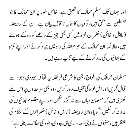
اور جہاں تک مسلم ممالک کا تعلق ہے، خاص طور پر ان ممالک کا جو
فلسطین سے ملحق ہیں، تو وہاں کا حال ناقابلِ بیان ہے۔ ان کے رویبضہ
(نااہل و خائن) حکمران غزہ میں کسی بھی چیز کے داخلے کو روکے ہوئے
ہیں، حالانکہ ان ممالک کے عوام اللہ کی راہ میں جہاد کرنے اور اپنے غزہ
کے بھائیوں کی مدد کرنے کے لیے تڑپ رہے ہیں۔
مسلمان ممالک کی افواج، جن کا شرعی فریضہ یہ تھا کہ یہودی وجود سے
قتال کریں اور اہلِ غزہ کی تکلیف دور کریں، وہ بھی سرحدوں پر اس لیے
کھڑی ہیں کہ مسلمان وہاں سے نہ گزر سکیں اور اپنے مظلوم بھائیوں کی
مدد نہ کر سکیں! گویا وہ ان رُويبضہ (نااہل و خائن) حکمرانوں کے احکام کی
منتظر ہیں، جنہوں نے اپنی ذمہ داری ہی یہودی وجود کی حفاظت بنا لی ہے!