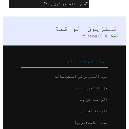
تلفزيون الواقية
"حزب التحرير کون ہے؟"
دیگر ویب سائٹس
حزب التحریر کی آفیشل سائٹ
حزب التحریر - امیر
الواقیہ ٹی وی
الراية اخبار
صفحہ خلافت (عربی)