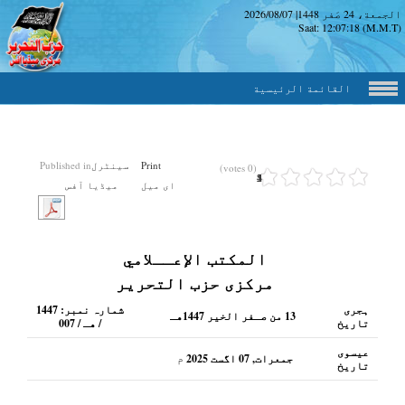
الجمعة، 24 صَفر 1448
|
2026/08/07
Saat:
12:07:19
(M.M.T)
القائمة الرئيسية
Print
سینٹرل
Published in
(0 votes)
1
2
3
4
5
ای میل
میڈیا آفس
المكتب الإعــلامي
مرکزی حزب التحریر
ہجری
شمارہ نمبر:
1447
13 من صـفر الخير 1447هـ
تاریخ
/ هـ / 007
عیسوی
جمعرات, 07 اگست 2025
م
تاریخ