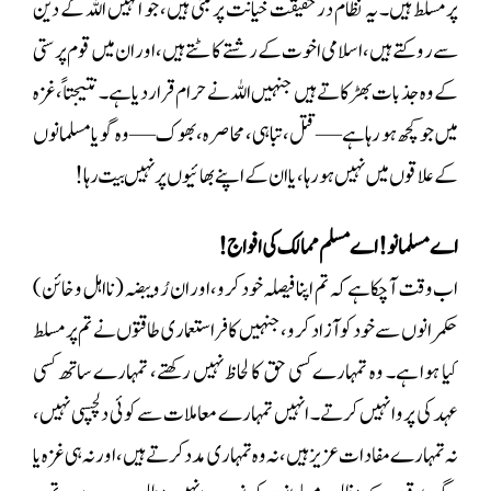
پر مسلط ہیں۔ یہ نظام درحقیقت خیانت پر مبنی ہیں، جو انہیں اللہ کے دین
سے روکتے ہیں، اسلامی اخوت کے رشتے کاٹتے ہیں، اور ان میں قوم پرستی
کے وہ جذبات بھڑکاتے ہیں جنہیں اللہ نے حرام قرار دیا ہے۔ نتیجتاً، غزہ
میں جو کچھ ہو رہا ہے—قتل، تباہی، محاصرہ، بھوک—وہ گویا مسلمانوں
کے علاقوں میں نہیں ہو رہا، یا ان کے اپنے بھائیوں پر نہیں بیت رہا!
اے مسلمانو! اے مسلم ممالک کی افواج!
اب وقت آ چکا ہے کہ تم اپنا فیصلہ خود کرو، اور ان رُويبضہ (نااہل و خائن)
حکمرانوں سے خود کو آزاد کرو، جنہیں کافر استعماری طاقتوں نے تم پر مسلط
کیا ہوا ہے۔ وہ تمہارے کسی حق کا لحاظ نہیں رکھتے، تمہارے ساتھ کسی
عہد کی پروا نہیں کرتے۔ انہیں تمہارے معاملات سے کوئی دلچسپی نہیں،
نہ تمہارے مفادات عزیز ہیں، نہ وہ تمہاری مدد کرتے ہیں، اور نہ ہی غزہ یا