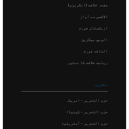
صفحہ خلافت (انگریزی)
الاقصی سے آواز
ازبکستان فورم
الوعي میگزین
الناقد فورم
ریاست خلافت کا دستور
مغرب
حزب التحریر - امریکہ
حزب التحریر - کینیڈا
حزب التحریر - آسٹریلیا