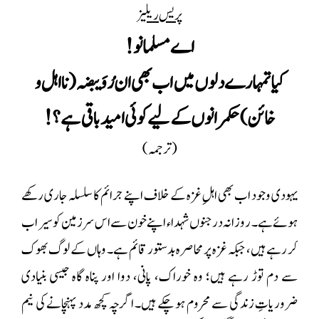
پریس ریلیز
اے مسلمانو!
کیا تمہارے دلوں میں اب بھی ان رُوَيبضہ (نااہل و
خائن) حکمرانوں کے لیے کوئی امید باقی ہے؟!
( ترجمہ)
یہودی وجود اب بھی اہلِ غزہ کے خلاف اپنے جرائم کا سلسلہ جاری رکھے
ہوئے ہے۔ روزانہ درجنوں شہداء اپنے خون سے اس سرزمین کو سیراب
کر رہے ہیں، جبکہ غزہ پر محاصرہ بدستور قائم ہے۔ وہاں کے لوگ بھوک
سے دم توڑ رہے ہیں؛ وہ خوراک، پانی، دوا اور پناہ گاہ جیسی بنیادی
ضروریاتِ زندگی سے محروم ہو چکے ہیں۔ اگرچہ کچھ مدد پہنچانے کی نیم