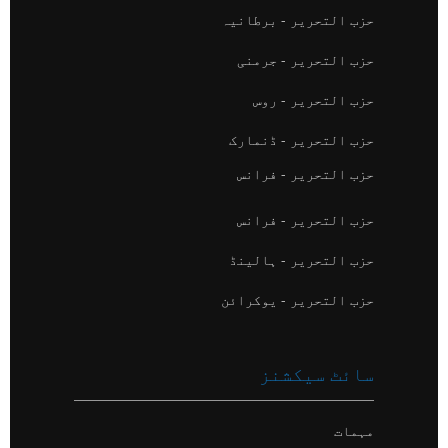
حزب التحریر - برطانیہ
حزب التحریر - جرمنی
حزب التحریر - روس
حزب التحریر - ڈنمارک
حزب التحریر - فرانس
حزب التحریر - فرانس
حزب التحریر - ہالینڈ
حزب التحریر - یوکرائن
سائٹ سیکشنز
مہمات