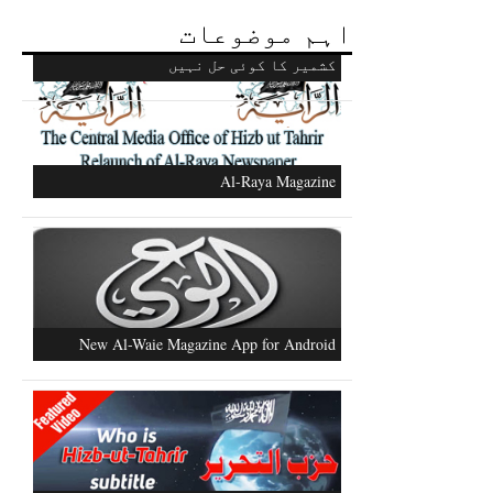
اہم موضوعات
مسلم افواج کو متحرک کرنے کےعلاوہ
کشمیر کا کوئی حل نہیں
Al-Raya Magazine
New Al-Waie Magazine App for Android