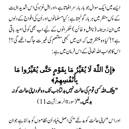
ایسے میں ایک سوال جو بار بار سر اٹھاتا ہے، اور اہلِ غزہ کی اس شدید اذیت
کے پس منظر میں ہر بار گونجتا ہے: کیا مسلمانوں اور اُن کی افواج کے دلوں
میں ان رُويبضہ (نااہل و خائن) حکمرانوں کے لیے اب بھی کوئی امید باقی
ہے؟! کیا وہ منتظر ہیں کہ ان میں کبھی معتصم کی غیرت جاگ اٹھے گی؟!
اس کا جواب اللہ تعالیٰ کے اس فرمان میں ہے:
﴿إِنَّ اللّٰهَ لَا يُغَيِّرُ مَا بِقَوْمٍ حَتَّى يُغَيِّرُوا مَا
بِأَنْفُسِهِمْ﴾
"بیشک اللہ کسی قوم کی حالت نہیں بدلتا جب تک وہ خود اپنی حالت کو نہ
بدلیں۔"
(سورۃ الرعد : آیت 11)
اور اس "اپنی حالت کو بدلنے" کی اصل بنیاد اُن نظاموں کو بدلنا ہے جو ان