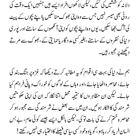
دلانہ کوششیں کی گئیں، لیکن لاکھوں افراد ایسے ہیں جنہیں ایک وقت کی
روٹی بھی میسر نہیں جس سے وہ اپنی بھوک مٹا سکیں یا اپنے بچوں کے پیٹ
کی آگ بجھا سکیں۔ یوں وہ اپنے بچوں کو اپنی آنکھوں کے سامنے اور پوری
دنیا کی نظروں کے سامنے، بغیر کسی مددگار یا حمایتی کے، بھوک سے مرتے
دیکھنے پر مجبور ہیں۔
ہم نے دنیا کی بہت سی اقوام کو یہ مطالبہ کرتے دیکھا کہ غزہ پر جنگ بند کی
جائے، محاصرہ اٹھایا جائے، اور وہاں کے لوگوں کو خوراک و پانی فراہم کیا
جائے۔ لیکن ان مظاہروں کا نتیجہ محض اتنا نکلا کہ ان کی اپنی حکومتیں
شرمندگی کا شکار ہوئیں۔ ان میں سے بعض نے شرمندگی سے مجبور ہو کر
محاصرہ ختم کرنے کی بات تو کی، لیکن بالکل ایسے جیسے کوئی عام، بے بس
انسان فریاد کر رہا ہو، گویا وہ خود کسی سیاسی فیصلے کا اختیار ہی نہیں رکھتے!