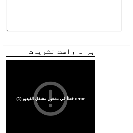
براہ راست نشریات