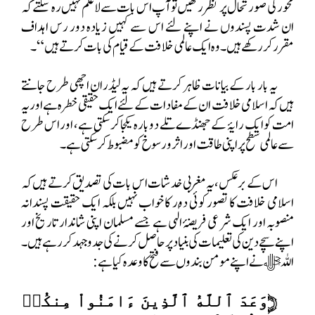
محور کی صورتحال پر نظر رکھیں تو آپ اس بات سے لاعلم نہیں رہ سکتے کہ
ان شدت پسندوں نے اپنے لئے اس سے کہیں زیادہ دور رس اہداف
مقرر کر رکھے ہیں۔ وہ ایک عالمی خلافت کے قیام کی بات کرتے ہیں“۔
یہ بار بار کے بیانات ظاہر کرتے ہیں کہ یہ لیڈران اچھی طرح جانتے
ہیں کہ اسلامی خلافت ان کے مفادات کے لئے ایک حقیقی خطرہ ہے اور یہ
امت کو ایک رایۂ کے جھنڈے تلے دوبارہ یکجا کر سکتی ہے، اور اس طرح
سے عالمی سطح پر اپنی طاقت اور اثر و رسوخ کو مضبوط کر سکتی ہے۔
اس کے برعکس، یہ مغربی خدشات اس بات کی تصدیق کرتے ہیں کہ
اسلامی خلافت کا تصور کوئی دور کا خواب نہیں بلکہ ایک حقیقت پسندانہ
منصوبہ اور ایک شرعی فریضۂ الٰہی ہے جسے مسلمان اپنی شاندار تاریخ اور
اپنے سچے دین کی تعلیمات کی بنیاد پر حاصل کرنے کی جدوجہد کر رہے ہیں۔
اللہ ﷻ نے اپنے مومن بندوں سے فتح کا وعدہ کیا ہے:
﴿
وَعَدَ ٱللَّهُ ٱلَّذِينَ ءَامَنُواْ مِنكُمۡ