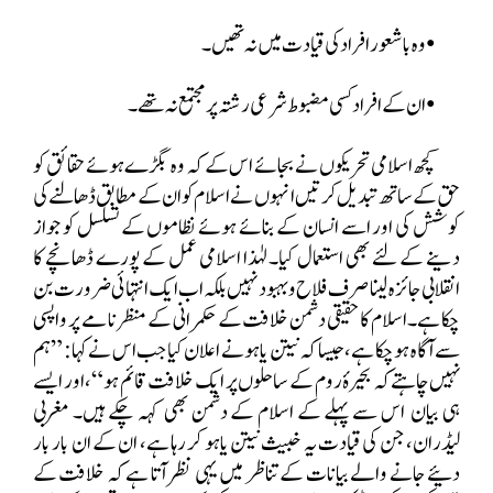
•
وہ باشعور افراد کی قیادت میں نہ تھیں۔
•
ان کے افراد کسی مضبوط شرعی رشتہ پر مجتمع نہ تھے۔
کچھ اسلامی تحریکوں نے بجائے اس کے کہ وہ بگڑے ہوئے حقائق کو
حق کے ساتھ تبدیل کرتیں
انہوں نے اسلام کو ان کے مطابق ڈھالنے کی
کوشش کی اور اسے انسان کے بنائے ہوئے نظاموں کے تسلسل کو جواز
دینے کے لئے بھی استعمال کیا۔ لہٰذا اسلامی عمل کے پورے ڈھانچے کا
انقلابی جائزہ لینا صرف فلاح وبہبود نہیں بلکہ اب ایک انتہائی ضرورت بن
چکا ہے۔اسلام کا حقیقی دشمن خلافت کے حکمرانی کے منظرنامے پر واپسی
سے آگاہ ہو چکا ہے، جیسا کہ نیتن یاہو نے اعلان کیا جب اس نے کہا: ”ہم
نہیں چاہتے کہ بحیرۂ روم کے ساحلوں پر ایک خلافت قائم ہو“، اور ایسے
ہی بیان
اس سے پہلے کے اسلام کے دشمن بھی کہہ چکے ہیں۔ مغربی
لیڈران، جن کی قیادت یہ خبیث نیتن یاہو کر رہا ہے، ان کے ان بار بار
دئیے جانے والے بیانات کے تناظر میں یہی نظر آتا ہے کہ خلافت کے