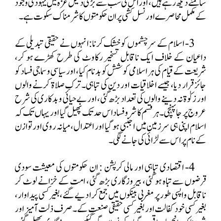
سامنے دیکھ رہے ہیں، اور اس کی سب سے بڑی دلیل غزہ میں یہودی وجود
کے مکمل محاصرے اور نسل کشی پر ان حکومتوں کا شرمناک سکوت ہے۔
3- اسلام کے سرچشموں کو خشک کرنا:انہوں نے حقیقی تبدیلی کے
داعیان کے خلاف ایک ناقابل تسخیر رکاوٹ کی طرح کھڑے ہو کر،
شریعت کے قیام کی ہر اسلامی کوشش کو بدنام کیا، اور سیاسی و سماجی فساد کو
جائز قرار دیا، جیسے اخلاقیات اور دین کی تباہی۔ ترکِ صلاۃ کرنے والوں
اور زکوٰۃ نہ دینے والوں کی تعداد بڑھ گئی، اور بے حیائی و بدکاری کی شرح
عروج پر جا پہنچی۔ ہر قسم کا شروفساد اس حد تک پھیل گیا اور یہاں تک کہ
اسلام اپنی ہی سرزمین میں اجنبی ہو گیا اور اعتدال، میانہ روی اور توازن
کے نام پر اس سے لڑائی کی جانے لگی۔
4- اقتصادی تباہی اور مالی کرپشن : ان حکومتوں کی معیشت سودی
قرضوں سے تباہ ہو گئی، بیروزگاری بڑھ گئی، امت کے خزانے لوٹ کر
ناقابل واپسی طور پر مغربی بینکوں میں جمع کرا دیے گئے، بغیر کسی پیداوار،
بغیر کسی خود کفالت اور بغیر کسی حقیقی صنعت کے۔ صرف ذلت آمیز اور