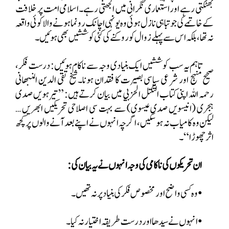
بھٹکتی رہے اور استعماری نگرانی میں الجھتی رہے۔اسلامی امت پر خلافت
کے خاتمے کی جو تباہی نازل ہوئی وہ یونہی اچانک رونما ہونے والا کوئی واقعہ
نہ تھا، بلکہ اس سے پہلے زوال کو روکنے کی کئی کوششیں بھی ہوئیں۔
تاہم یہ سب کوششیں ایک بنیادی وجہ سے ناکام ہوئیں: درست فکر،
صحیح منہج
اور شرعی سیاسی بصیرت کا فقدان ہونا۔شیخ تقی الدین النبھانی
رحمہ اللہ اپنی کتاب التكتل الحزبي میں بیان کرتے ہیں: ”تیرہویں صدی
ہجری (انیسویں صدی عیسوی) سے بہت سی اصلاحی تحریکیں ابھریں …
لیکن وہ کامیاب نہ ہو سکیں، اگرچہ انہوں نے اپنے بعد آنے والوں پر کچھ
اثر چھوڑا“۔
ان تحریکوں کی ناکامی کی وجہ انہوں نے یہ بیان کی:
•
وہ کسی واضح اور مخصوص فکر کی بنیاد پر نہ تھیں۔
•
انہوں نے سیدھا اور درست طریقہ اختیار نہ کیا۔