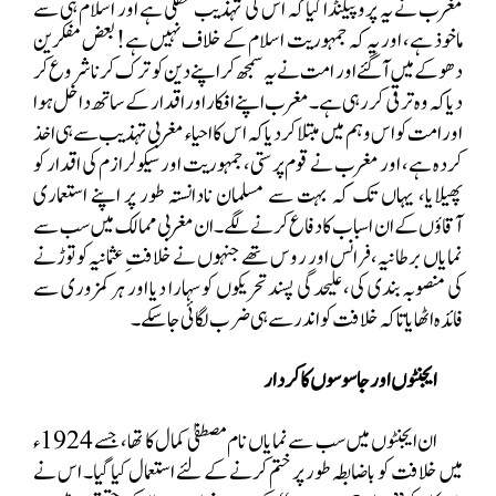
مغرب نے یہ پروپیگنڈا کیا کہ اس کی تہذیب عقلی ہے اور اسلام ہی سے
ماخوذ ہے، اور یہ کہ جمہوریت اسلام کے خلاف نہیں ہے! بعض مفکرین
دھوکے میں آ گئے اور امت نے یہ سمجھ کر اپنے دین کو ترک کرنا شروع کر
دیا کہ وہ ترقی کر رہی ہے۔ مغرب اپنے افکار اور اقدار کے ساتھ داخل ہوا
اور امت کو اس وہم میں مبتلا کر دیا کہ اس کا احیاء مغربی تہذیب سے ہی اخذ
کردہ ہے، اور مغرب نے قوم پرستی، جمہوریت اور سیکولرازم کی اقدار کو
پھیلایا، یہاں تک کہ بہت سے مسلمان نادانستہ طور پر اپنے استعماری
آقاؤں کے ان اسباب کا دفاع کرنے لگے۔ ان مغربی ممالک میں سب سے
نمایاں برطانیہ، فرانس اور روس تھے جنہوں نے خلافتِ عثمانیہ کو توڑنے
کی منصوبہ بندی کی، علیحدگی پسند تحریکوں کو سہارا دیا اور ہر کمزوری سے
فائدہ اٹھایا تاکہ خلافت کو اندر سے ہی ضرب لگائی جا سکے۔
ایجنٹوں اور جاسوسوں کا کردار
ان ایجنٹوں میں سب سے نمایاں نام مصطفیٰ کمال کا تھا، جسے 1924ء
میں خلافت کو باضابطہ طور پر ختم کرنے کے لئے استعمال کیا گیا۔ اس نے