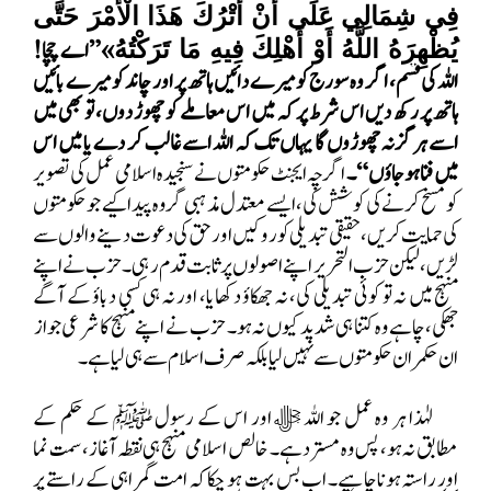
فِي شِمَالِي عَلَى أَنْ أَتْرُكَ هَذَا الْأَمْرَ حَتَّى
» ”اے چچا!
يُظْهِرَهُ اللَّهُ أَوْ أَهْلِكَ فِيهِ مَا تَرَكْتُهُ
اللہ کی قسم، اگر وہ سورج کو میرے دائیں ہاتھ پر اور چاند کو میرے بائیں
ہاتھ پر رکھ دیں اس شرط پر کہ میں اس معاملے کو چھوڑ دوں، تو بھی میں
اسے ہرگز نہ چھوڑوں گا یہاں تک کہ اللہ اسے غالب کر دے یا میں اس
میں فنا ہو جاؤں“۔
اگرچہ ایجنٹ حکومتوں نے سنجیدہ اسلامی عمل کی تصویر
کو مسخ کرنے کی کوشش کی، ایسے معتدل مذہبی گروہ پیدا کیے جو حکومتوں
کی حمایت کریں، حقیقی تبدیلی کو روکیں اور حق کی دعوت دینے والوں سے
لڑیں، لیکن حزب التحریر اپنے اصولوں پر ثابت قدم رہی۔ حزب نے اپنے
منہج میں نہ تو کوئی تبدیلی کی، نہ جھکاؤ دکھایا، اور نہ ہی کسی دباؤ کے آگے
جھکی، چاہے وہ کتنا ہی شدید کیوں نہ ہو۔ حزب نے اپنے منہج کا شرعی جواز
ان حکمران حکومتوں سے نہیں لیا بلکہ صرف اسلام سے ہی لیا ہے۔
لہٰذا ہر وہ عمل جو اللہ ﷻ اور اس کے رسول ﷺ کے حکم کے
مطابق نہ ہو، پس وہ مسترد ہے۔ خالص اسلامی منہج ہی نقطہ آغاز، سمت نما
اور راستہ ہونا چاہیے۔ اب بس بہت ہو چکا کہ امت گمراہی کے راستے پر