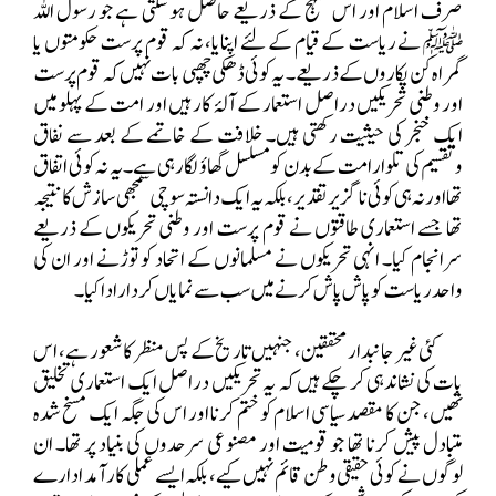
صرف اسلام اور اس منہج کے ذریعے حاصل ہو سکتی ہے جو رسول اللہ
ﷺ نے ریاست کے قیام کے لئے اپنایا، نہ کہ قوم پرست حکومتوں یا
گمراہ کن پکاروں کے ذریعے۔ یہ کوئی ڈھکی چھپی بات نہیں کہ قوم پرست
اور وطنی تحریکیں دراصل استعمار کے آلۂ کار ہیں اور امت کے پہلو میں
ایک خنجر کی حیثیت رکھتی ہیں۔ خلافت کے خاتمے کے بعد سے نفاق
وتقسیم کی تلوار امت کے بدن کومسلسل گھاؤ لگا رہی ہے۔ یہ نہ کوئی اتفاق
تھا اور نہ ہی کوئی ناگزیر تقدیر، بلکہ یہ ایک دانستہ سوچی سمجھی سازش کا نتیجہ
تھا جسے استعماری طاقتوں نے قوم پرست اور وطنی تحریکوں کے ذریعے
سرانجام کیا۔ انہی تحریکوں نے مسلمانوں کے اتحاد کو توڑنے اور ان کی
واحد ریاست کو پاش پاش کرنے میں سب سے نمایاں کردار ادا کیا۔
کئی غیر جانبدار محققین، جنہیں تاریخ کے پس منظر کا شعور ہے، اس
بات کی نشاندہی کر چکے ہیں کہ یہ تحریکیں دراصل ایک استعماری تخلیق
تھیں، جن کا مقصد سیاسی اسلام کو ختم کرنا اور اس کی جگہ ایک مسخ شدہ
متبادل پیش کرنا تھا جو قومیت اور مصنوعی سرحدوں کی بنیاد پر تھا۔ ان
لوگوں نے کوئی حقیقی وطن قائم نہیں کیے، بلکہ ایسے عملی کارآمد ادارے