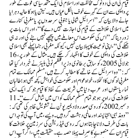
قیام کی ان کی دو ٹوک مخالفت اور اسلام کی ایک متحد سیاسی قوت کے طور
پر واپسی سے ان کے گہرے خوف بالکل عیاں ہیں۔نیتن یاہو کا حالیہ دہرایا
جانے والا بیان کہ ”اسرائیل شمالی یا جنوبی سرحدوں پر یا مغربی کنارے
میں اسلامی خلافت کے قیام کی اجازت نہیں دے گا“، اور اس بات پر
زور دینا کہ ”اس کی حکومت اس معاملے میں پیچھے نہیں ہٹے گی اور نہ ہی
جھکے گی“، اپنی نوعیت کا پہلا بیان نہیں، کیونکہ مغربی رہنما پہلے بھی اسلامی
خلافت کی واپسی کے خوف کا اظہار کر چکے ہیں۔مثال کے طور پر، 16
جولائی 2005ء کو سابق برطانوی وزیراعظم ٹونی بلیئر نے خبردار کیا تھا
کہ: ”وہ اسرائیل کے خاتمے کا مطالبہ کرتے ہیں، مسلم ممالک سےتمام
مغربی لوگوں کا انخلاء، خواہ عوام اور حکومت کی خواہش کچھ بھی ہو؛ طالبان
نما ریاستوں اور عرب دنیا میں شریعت کے نفاذ کا قیام جو کہ ایک ایسی
خلافت کی راہ پر ہو جو تمام مسلم ممالک کو اس میں شامل کرے“۔ 11
دسمبر 2002ء کو روسی صدر ولادیمیر پوٹن نے تشویش ظاہر کی تھی کہ:
”وہ مذہبی انتہا پسند اور عالمی دہشت گرد ہیں۔ ویسے، میں آپ کی توجہ اس
بات کی طرف دلانا چاہتا ہوں کہ روسی فیڈریشن کی سرزمین پر خلافت کا
قیام ان کے منصوبے کا صرف پہلا حصہ ہے۔ حقیقت میں، اگر آپ اس