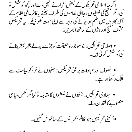
اگرچہ اسلامی تحریکوں کے بعض افراد نے اچھی نیت اور کچھ کوشش تو
کی، مگر منہج کی غلطیوں، جاہلی نظاموں کی طرف جھکنے یا کافر عالمی نظام کے
آلۂ کاروں میں ضم ہو جانے کی وجہ سے اپنی سمت کھو بیٹھے۔ یہ تحریکیں
مختلف منہج اور وژن کے ساتھ ابھریں:
•
اصلاحی تحریکیں: جو موجودہ حقیقت کو جڑ سے بدلے بغیر بہتر بنانے
کی کوشش کرتی ہیں۔
•
تصوف اور عبادات پر مبنی تحریکیں: جنہوں نے خود کو
سیاست سے
الگ
رکھا ہوا ہے۔
•
جہادی تحریکیں: جنہوں نے غلطیوں کا مقابلہ تو کیا مگر مکمل سیاسی
منصوبے
کا فقدان رہا۔
•
آئینی تحریکیں: جو ظالم حکمرانوں کے ساتھ مل گئیں۔