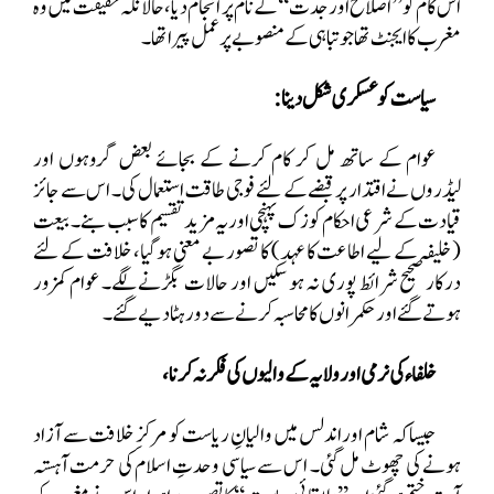
اس کام کو
’’اصلاح اور جدت‘‘ کے نام پر انجام دیا، حالانکہ حقیقت میں وہ
مغرب کا ایجنٹ تھا جو تباہی کے منصوبے پر عمل پیرا تھا۔
سیاست کو عسکری شکل دینا:
عوام کے ساتھ مل کر کام کرنے کے بجائے بعض گروہوں اور
لیڈروں نے اقتدار پر قبضے کے لئے فوجی طاقت استعمال کی۔ اس سے جائز
قیادت کے شرعی احکام کو زک پہنچی اور یہ مزید تقسیم کا سبب بنے۔ بیعت
(خلیفہ کے لیے اطاعت کا عہد) کا تصور بے معنی ہو گیا، خلافت کے لئے
درکار صحیح شرائط پوری نہ ہو سکیں اور حالات بگڑنے لگے۔ عوام کمزور
ہوتے گئے اور حکمرانوں کا محاسبہ کرنے سے دور ہٹا دیے گئے۔
خلفاء کی نرمی اور ولایہ کے والیوں کی فکر نہ کرنا،
جیسا کہ شام اور اندلس میں والیانِ ریاست کو مرکزِ خلافت سے آزاد
ہونے کی چھوٹ مل گئی۔ اس سے سیاسی وحدتِ اسلام کی حرمت آہستہ