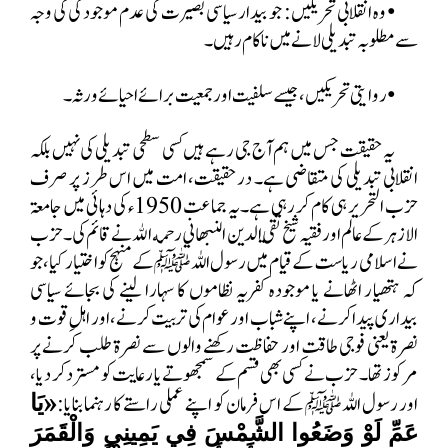
• وہ انقلابی تحریکیں:
جو بیدار سیاسی بصیرت کی عدم موجودگی کی وجہ
سے مطلوبہ تبدیلی لانے میں ناکام رہیں۔
• روایتی تحریکیں، جیسے سلفیت اور جمعیت برائے احیائے ورثہ۔
یہ حقیقت جس میں ہم آج جی رہے ہیں کسی سطحی تبدیلی کی نہیں بلکہ
انقلابی تبدیلی کی متقاضی ہے۔ درحقیقت، امت میں اس طرز پر صرف
حزب التحریر ہی کام کر رہی ہے۔ یہ جماعت 1950ء کی دہائی میں جامعۃ
الازہر کے عالم اور فقیہ شیخ تقي الدين النبهاني رحمه الله نے قائم کی۔ حزب
نے اسلامی ریاست کے قیام میں رسول اللہ ﷺ کے منہج کو اختیار کیا، جو
کہ ہتھیار اٹھانے یا موجودہ کفریہ نظاموں کا سہارا لینے کی بجائے سیاسی
بیداری پیدا کرنے، اپنے شباب اور عوام کی تربیت کرنے، اور اہلِ قوت و
نصرۃ یعنی فوجی طاقت اور حفاظت رکھنے والوں سے نصرۃ طلب کرنے پر
مرکوز تھا۔ حزب نے کسی بھی قسم کے سمجھوتے یا رعایت کو مسترد کر دیا،
اور رسول اللہ ﷺ کے اس فرمان کو اپنے عملی راستے کا رہنما بنایا:
«
يَا
عَمِّ لَوْ وَضَعُوا الشَّمْسَ فِي يَمِينِي وَالْقَمَرَ