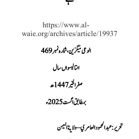
https://www.al-
waie.org/archives/article/19937
الوعی میگزین، شمارہ نمبر 469
انتالیسواں سال
صفر الخیر 1447ھ
بمطابق اگست 2025ء
تحریر : عبد المحمود العامري – ولاية اليمن