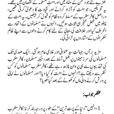
کھڑے کئے جو دشمن کے مفاد میں اور امتِ مسلمہ کے نقصان میں تھے۔
یہ تحریکیں، جو امت کو آزاد کرانے اور قیادت کا دعویٰ کرتی تھیں،
دراصل کافر مغرب کے مسلط کردہ نظام کو قبول کر بیٹھیں۔ یہ امت کے
پہلو میں محض خنجر ہی ثابت ہوئیں۔ انہوں نے مسلمانوں کے اتحاد سے
انحراف کیا اور خلافت کی بحالی کے لئے کام کرنے والوں سے اپنے ظالم
حکمرانوں کے اشاروں پر لڑائی کی۔
مزید برآں، جہالت، بدعنوانی اور غلامی عام ہوگئی… ایک صدی تک
مسلمانوں کی سرزمینوں پر مکمل تسلط کے بعد، جبکہ مسلمان،
کافر مغرب
کی تہذیبوں سے ہی پروان چڑھ رہے تھے، کافر مغرب مسلمانوں کو کس
نظر سے دیکھتا ہے؟ انہوں نے امت کو کیا دیا؟ اور مسلمانوں نے اپنی
پرورش کرنے والی ماں کو کھونے کے بعد کیا کھویا؟
مختصر جواب :
1- انہیں ’’دنیا کے پست ترین‘‘ کے طور پر درجہ بند کرنا:کافر مغرب