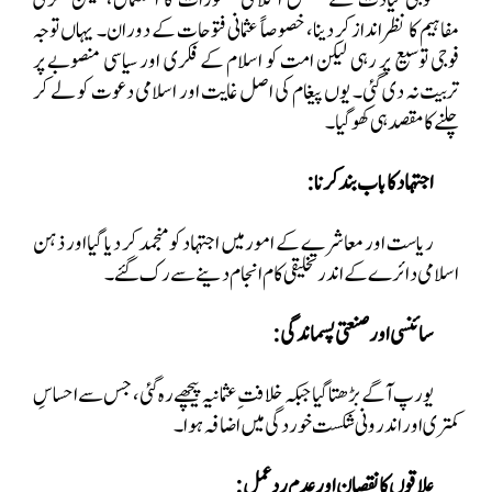
مفاہیم کا نظرانداز کر دینا، خصوصاً عثمانی فتوحات کے دوران۔ یہاں توجہ
فوجی توسیع پر رہی لیکن امت کو اسلام کے فکری اور سیاسی منصوبے پر
تربیت نہ دی گئی۔ یوں پیغام کی اصل غایت اور اسلامی دعوت کو لے کر
چلنے کا مقصد ہی کھو گیا۔
اجتہاد کا باب
بند کرنا :
ریاست اور معاشرے کے امور میں اجتہاد کو منجمد کر دیا گیا اور ذہن
اسلامی دائرے کے اندر تخلیقی کام انجام دینے سے رک گئے۔
سائنسی اور صنعتی پسماندگی :
یورپ آگے بڑھتا گیا جبکہ خلافتِ عثمانیہ پیچھے رہ گئی، جس سے احساسِ
کمتری اور اندرونی شکست خوردگی میں اضافہ ہوا۔
علاقوں کا نقصان اور عدم ردِ عمل: