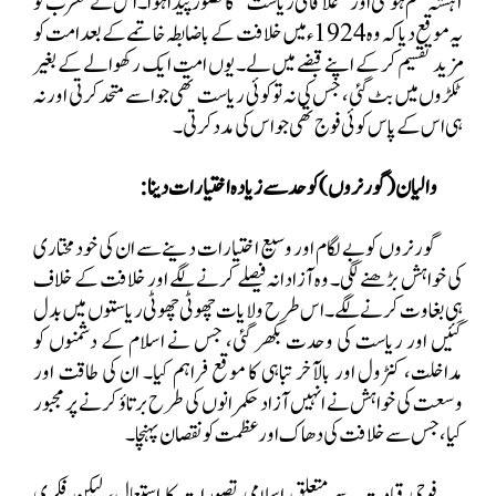
آہستہ ختم ہو گئی اور ’’علاقائی ریاست‘‘ کا تصور پیدا ہوا۔ اس نے مغرب کو
یہ موقع دیا کہ وہ 1924ء میں خلافت کے باضابطہ خاتمے کے بعد امت کو
مزید تقسیم کر کے اپنے قبضے میں لے۔ یوں امت ایک رکھوالے کے بغیر
ٹکڑوں میں بٹ گئی، جس کی نہ تو کوئی
ریاست تھی جو اسے متحد کرتی اور نہ
ہی اس کے پاس کو ئی فوج تھی جو اس کی مدد کرتی۔
والیان (گورنروں) کو حد سے زیادہ اختیارات دینا:
گورنروں کو بے لگام اور وسیع اختیارات دینے سے ان کی خودمختاری
کی خواہش بڑھنے لگی۔ وہ آزادانہ فیصلے کرنے لگے اور خلافت کے خلاف
ہی بغاوت کرنے لگے۔ اس طرح ولایات چھوٹی چھوٹی ریاستوں میں بدل
گئیں اور ریاست کی وحدت بکھر گئی، جس نے اسلام کے دشمنوں کو
مداخلت، کنٹرول اور بالآخر تباہی کا موقع فراہم کیا۔ ان کی طاقت اور
وسعت کی خواہش نے انہیں آزاد حکمرانوں کی طرح برتاؤ کرنے پر مجبور
کیا، جس سے خلافت کی دھاک اور عظمت کو نقصان پہنچا۔
فوجی قیادت سے متعلق اسلامی تصورات کا استعمال، لیکن فکری