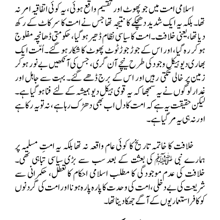
اسلامی امت میں جو پھوٹ اور تقسیم واقع ہوئی، یہ کوئی اتفاقیہ امر نہ
تھا۔ بلکہ یہ ایک شدید دھچکے کا نتیجہ تھا جس نے امت کا سر کاٹ کے رکھ
دیا تھا، یعنی خلافت۔ امت کا سیاسی نظام ڈھیر ہو گیا، حکومتی ڈھانچہ مفلوج
ہو کر رہ گیا، اور اس کے جوڑ جوڑ ٹوٹ پھوٹ کا شکار ہو
گئے۔ اُمّت ایک
بھاری دیوہیکل وجود
کی طرح نیچے آن گری ، جس کی آنکھیں بے نور ہو کر
زمین پر خالی تکتی رہیں اور اس کے برج ڈھے گئے۔ بہت سے جاہل اور
غدار لوگوں نے یہ سمجھا کہ یہ قوی ہیکل دیو ہمیشہ کے لئے فنا ہو گیا ہے۔
لیکن حقیقت یہ ہے کہ امت کا دل اب بھی دھڑک رہا ہے، نہ تو یہ رکا ہے
اور نہ ہی یہ مر گیا ہے۔
خلافت کا خاتمہ تاریخ کا کوئی عام واقعہ نہ تھا بلکہ یہ امتِ مسلمہ پر
ہمارے نبی ﷺ کی بعثت کے بعد سب سے بڑی سیاسی تباہی تھی۔
خلافت کی عدم موجودگی کا مطلب اسلامی احکام کا تعطل، حکمرانی سے
شریعت کی بےدخلی، امت کی وحدت کا پارہ پارہ ہونا اور امت کی گردنوں
کو کافر استعماریوں کے آگے جھکا
دینا تھا۔