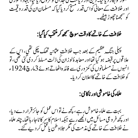
تصور کو بگاڑ دیا گیا۔ دین اور ریاست کی جدائی کو فروغ دیا گیا، جہاد، شوریٰ
اور خلافت کے معانی کو اس قدر مسخ کر دیا گیا کہ مسلمان ان کی قدر و قیمت
کو سمجھنا چھوڑ بیٹھے۔
خلافت کے خاتمے کا وقت سوچ سمجھ کر منتخب کیا گیا:
پہلی جنگِ عظیم کے بعد جب خلافتِ عثمانیہ تھک چکی تھی، اس کے
علاقوں پرقبضہ ہو گیا تھا اور معاہدۂ لوزان کی ذلت مسلط کر دی گئی تھی، تو
انہوں نے مسلمانوں کی کمزوری سے فائدہ اٹھاتے ہوئے 3 مارچ 1924ء
کو خلافت کے خاتمے کا اعلان کر دیا۔
علماء کی خاموشی اور ناکامی:
بہت سے علماء خاموش رہے، کچھ نے تو اس عمل کو جائز قرار دے دیا،
اور کچھ فروعی مسائل میں الجھے رہے جبکہ اسلام کا سر کاٹا جا رہا تھا۔ چند علماء
نے خلافت کے خاتمے کی مذمت کی مگر جلاوطن یا قتل کر دیے گئے۔