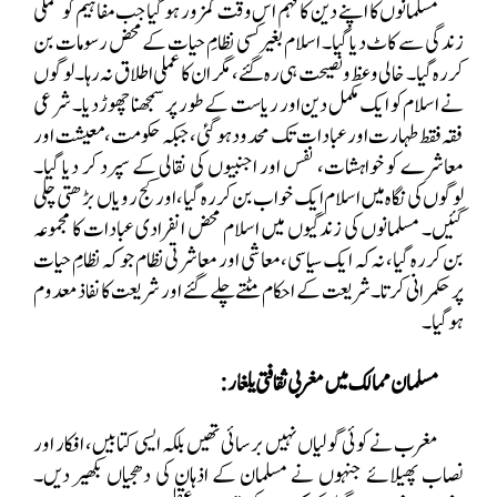
مسلمانوں کا اپنے دین کا فہم اس وقت کمزور ہو گیا جب مفاہیم کو عملی
زندگی سے کاٹ دیا گیا۔ اسلام بغیر کسی نظامِ حیات کے محض رسومات بن
کر رہ گیا۔ خالی وعظ و نصیحت ہی رہ گئے، مگر ان کا عملی اطلاق نہ رہا۔ لوگوں
نے اسلام کو ایک مکمل دین اور ریاست کے طور پر سمجھنا چھوڑ دیا۔ شرعی
فقہ فقط طہارت اور عبادات تک محدود ہو گئی، جبکہ حکومت، معیشت اور
معاشرے کو خواہشات، نفس اور اجنبیوں کی نقالی کے سپرد کر دیا گیا۔
لوگوں کی نگاہ میں اسلام ایک خواب بن کر رہ گیا، اور کج رویاں بڑھتی چلی
گئیں۔ مسلمانوں کی زندگیوں میں اسلام محض انفرادی عبادات کا مجموعہ
بن کر رہ گیا، نہ کہ ایک سیاسی، معاشی اور معاشرتی نظام جو کہ نظامِ حیات
پر حکمرانی کرتا۔ شریعت کے احکام مٹتے چلے گئے اور شریعت کا نفاذ معدوم
ہو گیا۔
مسلمان ممالک میں مغربی ثقافتی یلغار:
مغرب نے کوئی گولیاں نہیں برسائی تھیں بلکہ ایسی کتابیں، افکار اور
نصاب پھیلائے جنہوں نے مسلمان کے اذہان کی دھجیاں بکھیر دیں۔