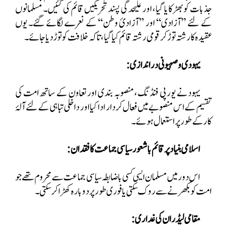
جذبات کو بھڑکایا گیا، اور علیحدگی پسند تحریکیں قائم کی گئیں۔ مسلمانوں
کے لئے ’’آزادی‘‘ اور ’’آزادیٔ وطن‘‘ کے نعرے لگائے گئے۔ یوں
عقیدہ کا رشتہ توڑ کر قومی رشتہ قائم کیا گیا، تاکہ خلافت کو توڑ دیا جائے۔
یہودی و صہیونی دراندازی :
یہود نے یورپی فنڈنگ، منصوبہ بندی اور تعاون کے ساتھ امت کی
تقسیم کے اس منصوبے میں فعال کردار ادا کیا اور داخلی تباہی کے لئے آلۂ
کار کے طور پر استعمال ہوئے۔
اسلامی بنیاد پر قائم باشعور سیاسی جماعت کا فقدان:
اس دور میں مسلمان ایسی کسی باضابطہ سیاسی جماعت سے محروم تھے جو
امت کو بکھرنے سے روک سکتی یا فوری طور پر دوبارہ کھڑا کر سکتی۔
مقامی لیڈران کی غداری: