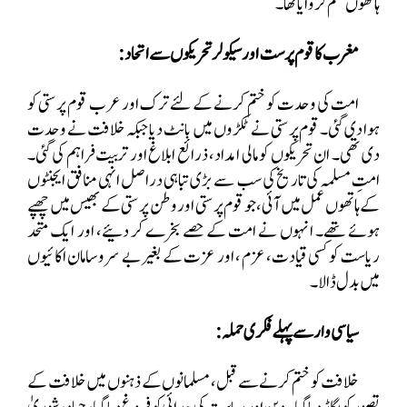
ہاتھوں ختم کروایا تھا۔
مغرب کا قوم پرست اور سیکولر تحریکوں سے اتحاد:
امت کی وحدت کو ختم کرنے کے لئے ترک اور عرب قوم پرستی کو
ہوا دی گئی۔ قوم پرستی نے ٹکڑوں میں بانٹ دیا جبکہ خلافت نے وحدت
دی تھی۔ ان تحریکوں کو مالی امداد، ذرائع ابلاغ اور تربیت فراہم کی گئی۔
امتِ مسلمہ کی تاریخ کی سب سے بڑی تباہی دراصل انہی منافق ایجنٹوں
کے ہاتھوں عمل میں آئی، جو قوم پرستی اور وطن پرستی کے بھیس میں چھپے
ہوئے تھے۔ انہوں نے امت کے حصے بخرے کر دئیے، اور ایک متحد
ریاست کو کسی قیادت، عزم ، اور
عزت کے بغیر بے سروسامان اکائیوں
میں بدل ڈالا۔
سیاسی وار سے پہلے فکری حملہ:
خلافت کو ختم کرنے سے قبل، مسلمانوں کے ذہنوں میں خلافت کے