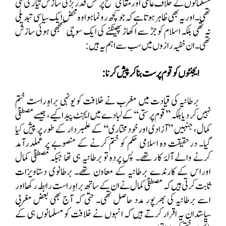
مسلمانوں کے خلاف عالمی اور مقامی سطح پر کس قدر بڑی سازش تیار کی گئی
تھی۔ اور یہ بھی ظاہر ہوتا ہے کہ جو کچھ رونما ہوا وہ محض ایک سیاسی تبدیلی
نہ تھی بلکہ اسلام کو جڑ سے اکھاڑ پھینکنے کی ایک سوچی سمجھی ہوئی سازش
تھی۔ ان خفیہ رازوں میں سب سے اہم یہ ہیں :
ایجنٹوں کو قوم پرست بنا کر پیش کرنا:
برطانیہ کی قیادت میں مغرب نے خلافت کو یونہی براہِ راست ختم
نہیں کر دیا بلکہ ’’قوم پرستی‘‘ کے لبادے میں ایجنٹ پیدا کیے، جیسے مصطفیٰ
کمال، جنہیں ’’آزادی اور خودمختاری‘‘ کے علمبردار کے طور پر پیش کیا
گیا۔ درحقیقت وہ اسلامی حکم کو ختم کرنے کے منصوبے پر عملدرآمد
کرنے والے آلۂ کار تھے۔ پسِ پردہ تو برطانیہ ہی تھا جبکہ مصطفیٰ کمال
اوراس کے کارندے برطانیہ کے معاون تھے۔ برطانوی دستاویزات
ثابت کرتی ہیں کہ مصطفیٰ کمال نے ان کے ساتھ براہِ راست رابطہ رکھا اور
اسے برطانیہ کی بھرپور مدد حاصل تھی۔ حتیٰ کہ آج بھی بعض مغربی
سیاستدان یہ اقرار کرتے ہیں کہ انہوں نے خلافت کو مسلمانوں ہی کے