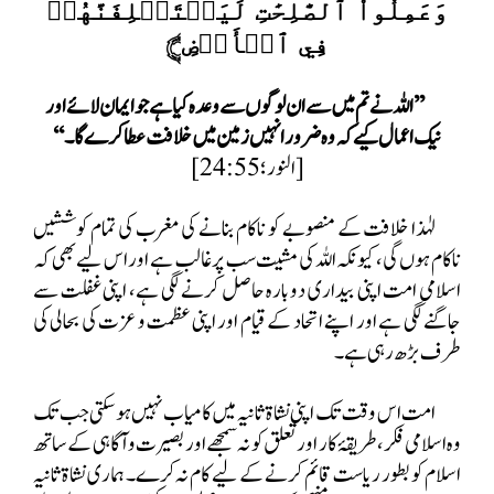
وَعَمِلُواْ ٱلصَّٰلِحَٰتِ لَيَسۡتَخۡلِفَنَّهُمۡ
﴾
فِي ٱلۡأَرۡضِ
’’اللہ نے تم میں سے ان لوگوں سے وعدہ کیا ہے جو ایمان لائے اور
نیک اعمال کیے کہ وہ ضرور انہیں زمین میں خلافت عطا کرے گا۔‘‘
[النور؛ 24:55]
لہٰذا خلافت کے منصوبے کو ناکام بنانے کی مغرب کی تمام کوششیں
ناکام ہوں گی، کیونکہ اللہ کی مشیت سب پر غالب ہے اور اس لیے بھی کہ
اسلامی امت اپنی بیداری دوبارہ حاصل کرنے لگی ہے، اپنی غفلت سے
جاگنے لگی ہے اور اپنے اتحاد کے قیام اور اپنی عظمت و عزت کی بحالی کی
طرف بڑھ رہی ہے۔
امت اس وقت تک اپنی نشاۃ ثانیہ میں کامیاب نہیں ہو سکتی جب تک
وہ اسلامی فکر، طریقۂ کار اور تعلق کو نہ سمجھے اور بصیرت و آگاہی کے ساتھ
اسلام کو بطور ریاست قائم کرنے کے لیے کام نہ کرے۔ ہماری نشاۃ ثانیہ