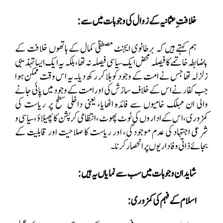
خلافتِ عثمانیہ کے زوال کی وجوہات میں سے:
ہم کہتے ہیں کہ برطانوی ایجنٹ مصطفیٰ کمال کے ہاتھوں خلافت کے
باضابطہ خاتمے کا فیصلہ محض ایک سیاسی فیصلہ نہ تھا، بلکہ یہ ایک ایسا تہذیبی
زلزلہ تھا جس نے امت کے وجود کو ہلا کر رکھ دیا۔ یہ اس وقت ممکن ہوا
جب کفار نے اس کے خلاف سازش کی اور امت کے وجود میں پائی جانے
والی ان مہلک خامیوں سے فائدہ اٹھایا، یعنی داخلی سطح پر ریاست کی
کمزوری، اس کے اداروں کی ٹوٹ پھوٹ، انتظامی کرپشن کا پھیلاؤ، سیاسی و
شرعی اجتہاد کی عدم موجودگی، اور ریاست کا صلاحیت اور قابلیت کے
بجائے ذاتی وفاداریوں پر انحصار کرنا۔
شاید ان وجوہات میں سب سے نمایاں یہ ہیں:
اسلام کے فہم کی کمزوری: