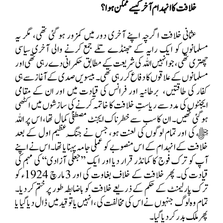
خلافت کا انہدام آخر کیسے ممکن
ہوا؟
عثمانی خلافت اگرچہ اپنے آخری دور میں کمزور ہو گئی تھی، مگر یہ
مسلمانوں کو ایک رایہ کے جھنڈے تلے جمع کرنے والی آخری سیاسی
چھتری تھی، جو انہیں اللہ کی شریعت کے مطابق حکمرانی دے رہی تھی اور
مسلمانوں کے علاقوں کا دفاع کر رہی تھی۔ بیسویں صدی کے آغاز سے ہی
کفار کی طاقتیں،
برطانیہ اور فرانس کی قیادت میں اور ان کے مقامی
ایجنٹوں کی مدد سے ریاستِ خلافت کا خاتمہ کرنے کی سازشوں میں اکٹھی
ہو گئی تھیں۔ ان کا سب سے خطرناک ایجنٹ مصطفیٰ کمال تھا، اس پر اللہ
ﷻ کی اور تمام لوگوں کی لعنت ہو، جس نے جنگِ عظیم اول کے بعد
خلافت کے انہدام کے اس منصوبے کو عملی جامہ پہنایا تھا۔اس نے اپنے
آپ کو ترک فوج کا کمانڈر قرار دیا اور ایک ’’جعلی آزادی‘‘ کی مہم کی
قیادت کی۔ پھر خلافت کے خلاف بغاوت کی اور 3 مارچ 1924ء کو
ترک پارلیمنٹ کے حکم کے ذریعے خلافت کو باضابطہ طور پر ختم کر دیا۔
تمام وہ لوگ جنہوں نے اس کی مخالفت کی، انہیں یا تو قید میں ڈال دیا گیا یا
پھر ملک بدر کر دیا گیا۔