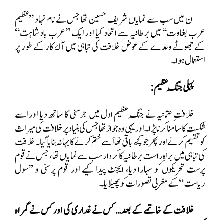
ان میں سب سے نمایاں شریف حسین تھا جس نے نام نہاد ’’عظیم
عرب بغاوت‘‘ میں برطانیہ سے اتحاد کیا اور ایک ’’عرب بادشاہت‘‘
کے جھوٹے وعدے کے عوض خلافت کی تباہی میں آلۂ کار کے طور پر
استعمال ہوا۔
پہلی جنگِ عظیم:
خلافتِ عثمانیہ نے جنگِ عظیم اول میں جرمنی کا ساتھ دیا اور اسے
شکست کا سامنا کرنا پڑا۔ اور یہی وہ جواز تھا جس کی بنیاد پر خلافت
کی میراث
کو تقسیم کرنے اور پھر جو کچھ باقی تھا اُسے ختم کرنے کا بہانہ بنایا گیا۔ خلافت
کی تباہی میں براہِ راست برطانیہ کا کردار سب سے نمایاں تھا، جس نے قوم
پرست تحریکوں کو سہارا دیا، ایجنٹ پیدا کیے اور قوم پرستی و ’’سول
ریاست‘‘ کے مغربی تصورات کو پھیلایا۔
خلافت کے خاتمے کے بعد… کس نے غداری کی اور کس نے گمراہ