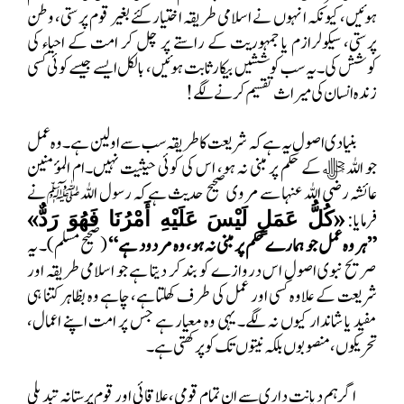
ہوئیں، کیونکہ انہوں نے اسلامی طریقہ اختیار کئے بغیر قوم پرستی، وطن
پرستی، سیکولرازم یا جمہوریت کے راستے پر چل کر امت کے احیاء کی
کوشش کی۔ یہ سب کوششیں بیکار ثابت ہوئیں، بالکل ایسے جیسے کوئی کسی
زندہ انسان کی میراث تقسیم کرنے لگے!
بنیادی اصول یہ ہے کہ شریعت کا طریقہ سب سے اولین ہے۔ وہ عمل
جو اللہ ﷻ کے حکم پر مبنی نہ ہو، اس کی کوئی حیثیت نہیں۔ام المؤمنین
عائشہ رضی اللہ عنہا سے مروی صحیح حدیث ہے کہ رسول اللہ ﷺ نے
فرمایا:
«
»
كُلُّ عَمَلٍ لَيْسَ عَلَيْهِ أَمْرُنَا فَهُوَ رَدٌّ
”ہر وہ عمل جو ہمارے حکم پر مبنی نہ ہو، وہ مردود ہے“
(صحیح مسلم)۔ یہ
صریح نبوی اصول اس دروازے کو بند کر دیتا ہے جو اسلامی طریقہ اور
شریعت کے علاوہ کسی اور عمل کی طرف کھلتا ہے، چاہے وہ بظاہر کتنا ہی
مفید یا شاندار کیوں نہ لگے۔ یہی وہ معیار ہے جس پر امت اپنے اعمال،
تحریکوں، منصوبوں بلکہ نیتوں تک کو پرکھتی ہے۔
اگر ہم دیانت داری سے ان تمام قومی، علاقائی اور قوم پرستانہ تبدیلی