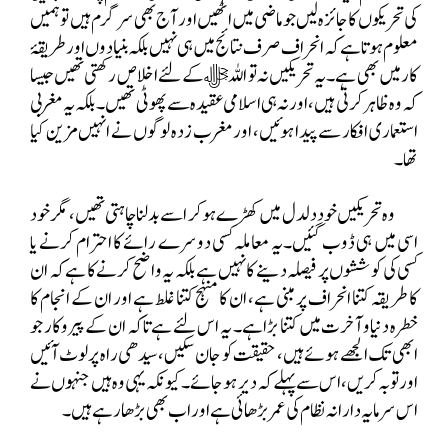
کی تحریکوں کا جائزہ لیں جو ماضی میں اٹھیں اور آج بھی سرگرم ہیں تو ہمیں
معلوم ہوتا ہے کہ انحراف صرف نتائج میں ہی نہیں بلکہ بنیادوں اور طریقۂ
کار میں بھی ہے۔ یہ تحریکیں نہ تو اللہ ﷻ کے لئے اخلاص رکھتی تھیں جیسا
کہ وہ ظاہر کرتی ہیں، اور نہ ہی اسلامی عقیدہ سے پھوٹی تھیں۔ بلکہ یہ مغربی
استعماری افکار سے پیدا ہوئیں، اور مغرب زدہ لوگوں نے انہیں مزین کیا
تھا۔
وہ تحریکیں خود دلدل میں کھڑے ہو کر اسے بدلنا چاہتی تھیں، مگر خود
اسی میں ہی ڈوب گئیں۔یہ معاملہ کسی دوسرے رائے کا احترام کرنے یا
کسی کی کوششوں پر فیصلہ دینے کا نہیں ہے بلکہ یہ واضح کرنے کا ہے کہ ان
کا طریقہ کتنا انحراف پر مبنی ہے، ان کا منہج کتنا غلط ہے اور ان کے انجام کا
خطرہ دنیا و آخرت میں کتنا بڑا ہے۔ یہ اس لئے ہے تاکہ ان کے پیروکار جو
ابھی تک الجھے ہوئے ہیں، حقیقت کو جان سکیں، سیدھی راہ پر لوٹ آئیں
اور توبہ کریں، اس سے پہلے کہ دیر ہو جائے۔ کیونکہ یہی وہ ہیں جنہوں نے
اس سرمایہ دارانہ نظام کی عمر بڑھائی ہے اور اب بھی بڑھا رہے ہیں۔