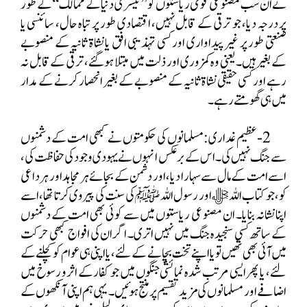
نے ان سب مصنوعی قومی ریاستوں کو ’’تیسری دنیا کے ممالک‘‘ کے طور
پر درجہ دیا، جو ترقی کے قابل نہیں، اقتصادی طور پر تباہ حال، سائنسی یا
صنعتی طور پر غیر پیداواری اور کسی تہذیبی افق یا نشاۃ ثانیہ کے منصوبے
کے بغیر ہیں۔ یعنی وہ کمزوری اور ذلت میں مبتلا ہو گئے، ترقی کے قابل نہ
رہے اور کسی حقیقی نشاۃ ثانیہ کے منصوبے کے بغیر انحصار کرنے کے مدار
میں ہی گھومتے رہے۔
2- عظیم غداری:مسلمانوں کی حکومتوں نے کبھی امت کے دشمنوں
سے جنگ نہیں کی۔ اس کے برعکس انہوں نے یہودی وجود کی حفاظت کی،
اسے امت کے مال سے سہارا دیا، اور دشمن کے بجائے ہر مجاہد اور ہر داعی
کو، جو کتاب اللہ ﷻ اور رسول اللہ ﷺ کی سنت کی پیروی کرتا تھا، اسے
اپنا نشانہ بنایا۔ ان مصنوعی ریاستوں میں سے کوئی بھی امت کے دشمنوں
کے ساتھ کسی سنجیدہ جنگ میں نہیں اتری۔ اگر ان کی افواج کبھی حرکت
میں آئی بھی تھیں تو یا اپنے تخت بچانے کے لئے، یا اپنی ہی عوام کو کچلنے کے
لئے، یا پھر ایسی مرتب شدہ نمائشی جنگوں میں جو کفارکے اثر و رسوخ میں
اضافے اور مسلمانوں کی مزید تقسیم پر منتج ہوئیں۔ یہی ہم اپنی آنکھوں کے