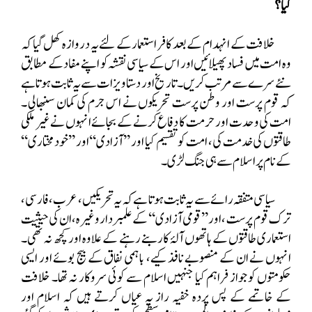
کیا؟
خلافت کے انہدام کے بعد کافر استعمار کے لئے یہ دروازہ کھل گیا کہ
وہ امت میں فساد پھیلائیں اور اس کے سیاسی نقشہ کو اپنے مفاد کے مطابق
نئے سرے سے مرتب کریں۔ تاریخ اور دستاویزات سے یہ ثابت ہوتا ہے
کہ قوم پرست اور وطن پرست تحریکوں نے اس جرم کی کمان سنبھالی ۔
امت کی وحدت اور حرمت کا دفاع کرنے کے بجائے انہوں نے غیر ملکی
طاقتوں کی خدمت کی، امت کو تقسیم کیا اور ’’آزادی‘‘ اور ’’خودمختاری‘‘
کے نام پر اسلام سے ہی جنگ لڑی۔
سیاسی متفقہ رائے سے یہ ثابت ہوتا ہے کہ یہ تحریکیں، عرب، فارسی،
ترک قوم پرست، اور ’’قومی آزادی‘‘ کے علمبردار وغیرہ، ان کی حیثیت
استعماری طاقتوں کے ہاتھوں آلۂ کاربنے رہنے کے علاوہ اور کچھ نہ تھی۔
انہوں نے ان کے منصوبے نافذ کیے، باہمی نفاق کے بیج بوئے اور ایسی
حکومتوں کو جواز فراہم کیا جنہیں اسلام سے کوئی سروکار نہ تھا۔ خلافت
کے خاتمے کے پس پردہ خفیہ راز یہ عیاں کرتے ہیں کہ اسلام اور