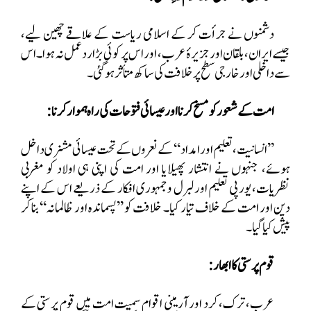
دشمنوں نے جرأت کر کے اسلامی ریاست کے علاقے چھین لیے،
جیسے ایران، بلقان اور جزیرۂ عرب، اور اس پر کوئی بڑا ردعمل نہ ہوا۔ اس
سے داخلی اور خارجی سطح پر خلافت کی ساکھ متأثر ہو گئی۔
امت کے شعور کو مسخ کرنا اور عیسائی فتوحات کی راہ ہموار کرنا:
’’انسانیت، تعلیم اور امداد‘‘ کے نعروں کے تحت عیسائی مشنری داخل
ہوئے، جنہوں نے انتشار پھیلایا اور امت کی اپنی ہی اولاد کو مغربی
نظریات، یورپی تعلیم اور لبرل و جمہوری افکار کے ذریعے اس کے اپنے
دین اور امت کے خلاف تیار کیا۔ خلافت کو ’’پسماندہ اور ظالمانہ‘‘ بنا کر
پیش کیا گیا۔
قوم پرستی کا ابھار:
عرب، ترک، کرد اور آرمینی اقوام سمیت امت میں قوم پرستی کے