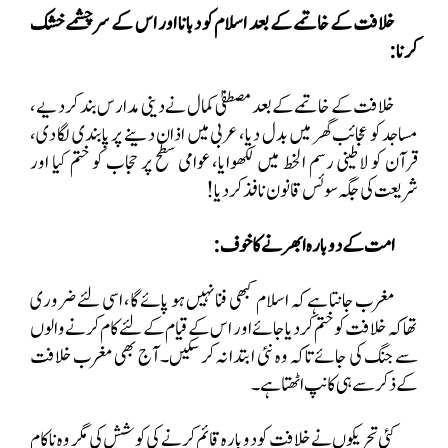
خلافت کے خاتمے کے بعد اسلام کو دبانا اور اس کے سرچشمے خشک
کرنا:
خلافت کے خاتمے کے بعد مصطفیٰ کمال نے دینی مدارس بند کر دیے،
مساجد کو عجائب گھر میں بدل دیا، عربی میں اذان دینے پر پابندی لگا دی،
قرآن کو لاطینی رسم الخط میں لکھوایا، عوامی سطح پر حجاب کو ختم کیا اور
شریعت کی جگہ سوئس قانون نافذ کر دیا!
امت کے دوبارہ ابھرنے کا خوف:
مغرب جانتا ہے کہ اسلام کبھی فنا نہیں ہو پائے گا، اسی لئے ضروری
تھا کہ خلافت کو ختم کر دیا جائے اور اس کے قیام کے لئے کام کرنے والوں
سے جنگ کی جائے تاکہ وہ نئی ابتدا نہ کر سکیں۔ آج بھی مغرب خلافت
کے ذکر سے ہی کانپ اٹھتا ہے۔
کئی تحریکوں نے خلافت کو دوبارہ قائم کرنے کی کوشش کی مگر وہ ناکام